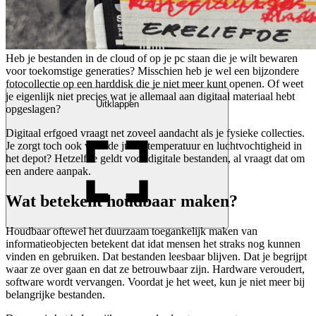
Heb je bestanden in de cloud of op je pc staan die je wilt bewaren
voor toekomstige generaties? Misschien heb je wel een bijzondere
fotocollectie op een harddisk die je niet meer kunt openen. Of weet
je eigenlijk niet precies wat je allemaal aan digitaal materiaal hebt
Uitklappen
opgeslagen?
Digitaal erfgoed vraagt net zoveel aandacht als je fysieke collecties.
Je zorgt toch ook voor de juiste temperatuur en luchtvochtigheid in
het depot? Hetzelfde geldt voor digitale bestanden, al vraagt dat om
een andere aanpak.
Wat betekent houdbaar maken?
Houdbaar oftewel het duurzaam toegankelijk maken van
informatieobjecten betekent dat idat mensen het straks nog kunnen
vinden en gebruiken. Dat bestanden leesbaar blijven. Dat je begrijpt
waar ze over gaan en dat ze betrouwbaar zijn. Hardware veroudert,
software wordt vervangen. Voordat je het weet, kun je niet meer bij
belangrijke bestanden.