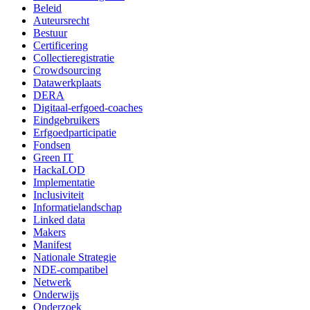
Beleid
Auteursrecht
Bestuur
Certificering
Collectieregistratie
Crowdsourcing
Datawerkplaats
DERA
Digitaal-erfgoed-coaches
Eindgebruikers
Erfgoedparticipatie
Fondsen
Green IT
HackaLOD
Implementatie
Inclusiviteit
Informatielandschap
Linked data
Makers
Manifest
Nationale Strategie
NDE-compatibel
Netwerk
Onderwijs
Onderzoek