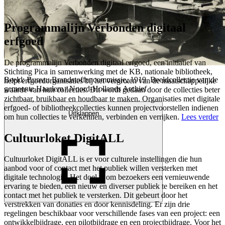
Programmalijn Verbonden digitaal
erfgoed
De programmalijn Verbonden digitaal erfgoed, een initiatief van
Stichting Pica in samenwerking met de KB, nationale bibliotheek,
Beeld: Bureau Brandstoffencommissie, 1919. Beeldcollectie van de
helpt erfgoedorganisaties bij het vergroten van de maatschappelijke
gemeente Haarlem / Noord-Hollands Archief
waarde van hun collecties. Dit wordt gedaan door de collecties beter
zichtbaar, bruikbaar en houdbaar te maken. Organisaties met digitale
erfgoed- of bibliotheekcollecties kunnen projectvoorstellen indienen
Uitklappen
om hun collecties te verkennen, verbinden en verrijken.
Lees verder
Cultuurloket DigitALL
Cultuurloket DigitALL is er voor culturele instellingen die hun
aanbod voor of contact met het publiek willen versterken met
digitale technologie. Het doel is om bezoekers een vernieuwende
ervaring te bieden, een nieuw en diverser publiek te bereiken en het
contact met het publiek te versterken. Dit gebeurt door het
verstrekken van donaties en door kennisdeling. Er zijn drie
regelingen beschikbaar voor verschillende fases van een project: een
ontwikkelbijdrage, een pilotbijdrage en een projectbijdrage. Voor het