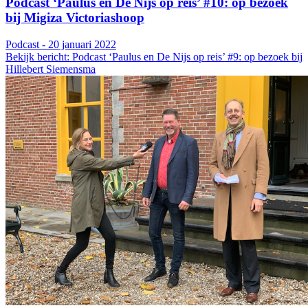
Podcast ‘Paulus en De Nijs op reis’ #10: op bezoek
bij Migiza Victoriashoop
Podcast - 20 januari 2022
Bekijk bericht: Podcast ‘Paulus en De Nijs op reis’ #9: op bezoek bij
Hillebert Siemensma