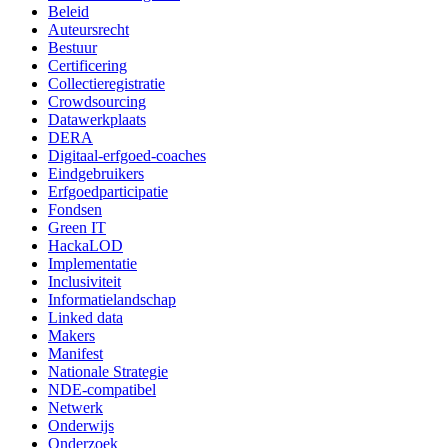
Beleid
Auteursrecht
Bestuur
Certificering
Collectieregistratie
Crowdsourcing
Datawerkplaats
DERA
Digitaal-erfgoed-coaches
Eindgebruikers
Erfgoedparticipatie
Fondsen
Green IT
HackaLOD
Implementatie
Inclusiviteit
Informatielandschap
Linked data
Makers
Manifest
Nationale Strategie
NDE-compatibel
Netwerk
Onderwijs
Onderzoek