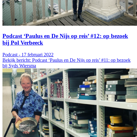
Podcast ‘Paulus en De Nijs op reis’ #12: op bezoek
bij Pol Verbeeck
Podcast - 17 februari 2022
Bekijk bericht: Podcast ‘Paulus en De Nijs op reis’ #11: op bezoek
bij Syds Wiersma