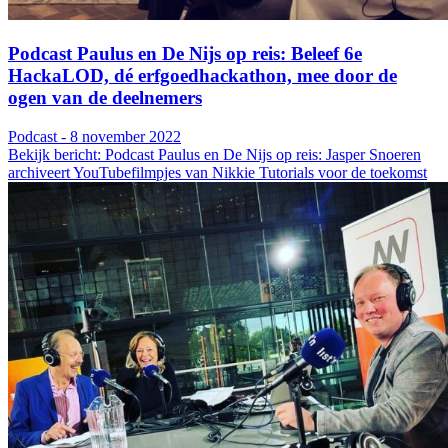
Podcast Paulus en De Nijs op reis: Beleef 6e
HackaLOD, dé erfgoedhackathon, mee door de
ogen van de deelnemers
Podcast - 8 november 2022
Bekijk bericht: Podcast Paulus en De Nijs op reis: Jasper Snoeren
archiveert YouTubefilmpjes van Nikkie Tutorials voor de toekomst