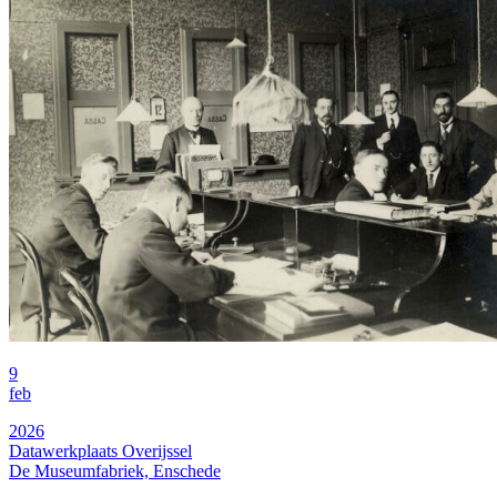
9
feb
2026
Datawerkplaats Overijssel
De Museumfabriek, Enschede