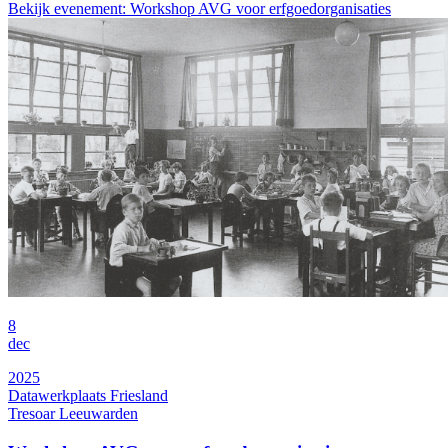
Bekijk evenement: Workshop AVG voor erfgoedorganisaties
8
dec
2025
Datawerkplaats Friesland
Tresoar Leeuwarden