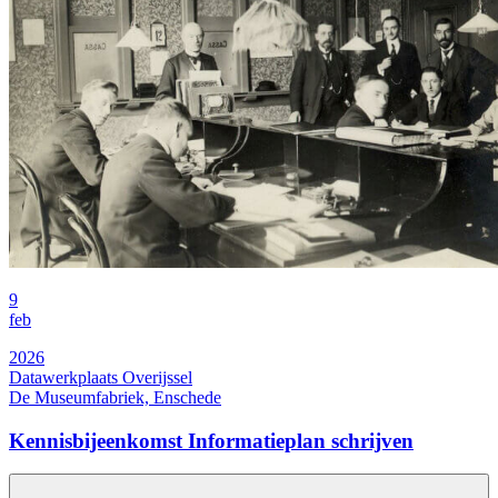
9
feb
2026
Datawerkplaats Overijssel
De Museumfabriek, Enschede
Kennisbijeenkomst Informatieplan schrijven