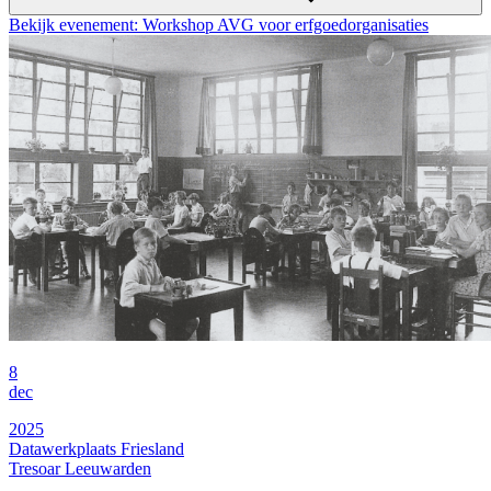
Bekijk evenement: Workshop AVG voor erfgoedorganisaties
8
dec
2025
Datawerkplaats Friesland
Tresoar Leeuwarden