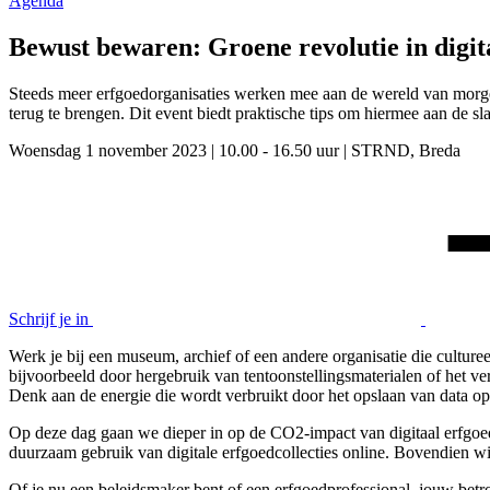
Agenda
Bewust bewaren: Groene revolutie in digit
Steeds meer erfgoedorganisaties werken mee aan de wereld van morge
terug te brengen. Dit event biedt praktische tips om hiermee aan de sl
Woensdag 1 november 2023
|
10.00 - 16.50 uur
|
STRND, Breda
Schrijf je in
Werk je bij een museum, archief of een andere organisatie die cultur
bijvoorbeeld door hergebruik van tentoonstellingsmaterialen of het ve
Denk aan de energie die wordt verbruikt door het opslaan van data op e
Op deze dag gaan we dieper in op de CO2-impact van digitaal erfgoed
duurzaam gebruik van digitale erfgoedcollecties online. Bovendien w
Of je nu een beleidsmaker bent of een erfgoedprofessional, jouw be