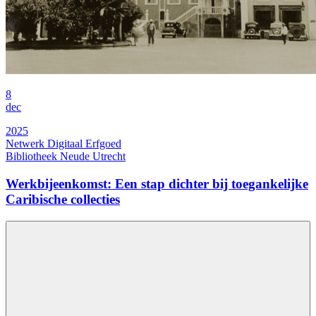
8
dec
2025
Netwerk Digitaal Erfgoed
Bibliotheek Neude Utrecht
Werkbijeenkomst: Een stap dichter bij toegankelijke
Caribische collecties