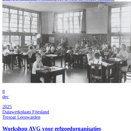
8
dec
2025
Datawerkplaats Friesland
Tresoar Leeuwarden
Workshop AVG voor erfgoedorganisaties