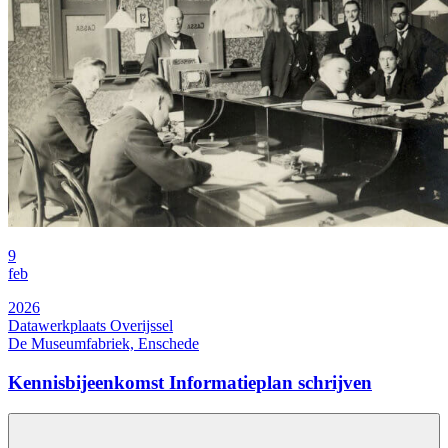
9
feb
2026
Datawerkplaats Overijssel
De Museumfabriek, Enschede
Kennisbijeenkomst Informatieplan schrijven