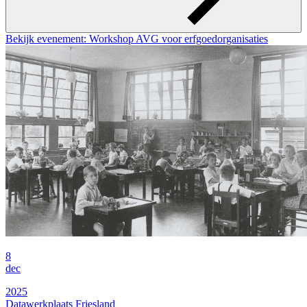
Bekijk evenement: Workshop AVG voor erfgoedorganisaties
8
dec
2025
Datawerkplaats Friesland