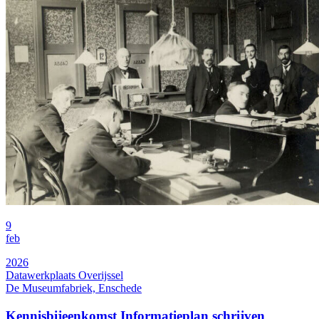
9
feb
2026
Datawerkplaats Overijssel
De Museumfabriek, Enschede
Kennisbijeenkomst Informatieplan schrijven