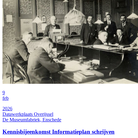
9
feb
2026
Datawerkplaats Overijssel
De Museumfabriek, Enschede
Kennisbijeenkomst Informatieplan schrijven