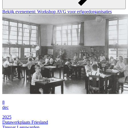
Bekijk evenement: Workshop AVG voor erfgoedorganisaties
8
dec
2025
Datawerkplaats Friesland
Tresoar Leeuwarden