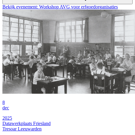
Bekijk evenement: Workshop AVG voor erfgoedorganisaties
8
dec
2025
Datawerkplaats Friesland
Tresoar Leeuwarden