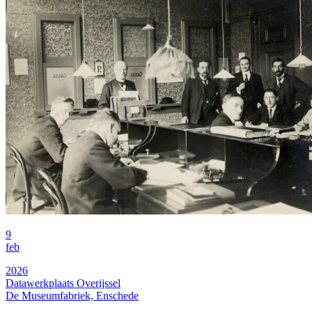
9
feb
2026
Datawerkplaats Overijssel
De Museumfabriek, Enschede