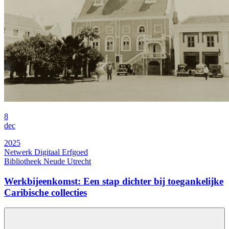
8
dec
2025
Netwerk Digitaal Erfgoed
Bibliotheek Neude Utrecht
Werkbijeenkomst: Een stap dichter bij toegankelijke
Caribische collecties