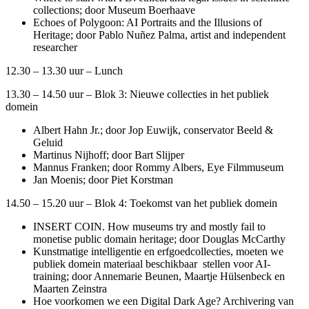
collections; door Museum Boerhaave
Echoes of Polygoon: AI Portraits and the Illusions of
Heritage; door Pablo Nuñez Palma, artist and independent
researcher
12.30 – 13.30 uur – Lunch
13.30 – 14.50 uur – Blok 3: Nieuwe collecties in het publiek
domein
Albert Hahn Jr.; door Jop Euwijk, conservator Beeld &
Geluid
Martinus Nijhoff; door Bart Slijper
Mannus Franken; door Rommy Albers, Eye Filmmuseum
Jan Moenis; door Piet Korstman
14.50 – 15.20 uur – Blok 4: Toekomst van het publiek domein
INSERT COIN. How museums try and mostly fail to
monetise public domain heritage; door Douglas McCarthy
Kunstmatige intelligentie en erfgoedcollecties, moeten we
publiek domein materiaal beschikbaar stellen voor AI-
training; door Annemarie Beunen, Maartje Hülsenbeck en
Maarten Zeinstra
Hoe voorkomen we een Digital Dark Age? Archivering van