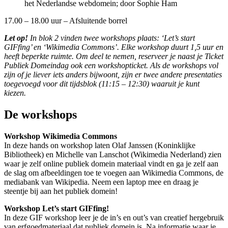
het Nederlandse webdomein; door Sophie Ham
17.00 – 18.00 uur – Afsluitende borrel
Let op!
In blok 2 vinden twee workshops plaats: ‘Let’s start
GIFfing’ en ‘Wikimedia Commons’. Elke workshop duurt 1,5 uur en
heeft beperkte ruimte. Om deel te nemen, reserveer je naast je Ticket
Publiek Domeindag ook een workshopticket. Als de workshops vol
zijn of je liever iets anders bijwoont, zijn er twee andere presentaties
toegevoegd voor dit tijdsblok (11:15 – 12:30) waaruit je kunt
kiezen.
De workshops
Workshop Wikimedia Commons
In deze hands on workshop laten Olaf Janssen (Koninklijke
Bibliotheek) en Michelle van Lanschot (Wikimedia Nederland) zien
waar je zelf online publiek domein materiaal vindt en ga je zelf aan
de slag om afbeeldingen toe te voegen aan Wikimedia Commons, de
mediabank van Wikipedia. Neem een laptop mee en draag je
steentje bij aan het publiek domein!
Workshop Let’s start GIFfing!
In deze GIF workshop leer je de in’s en out’s van creatief hergebruik
van erfgoedmateriaal dat publiek domein is. Na informatie waar je