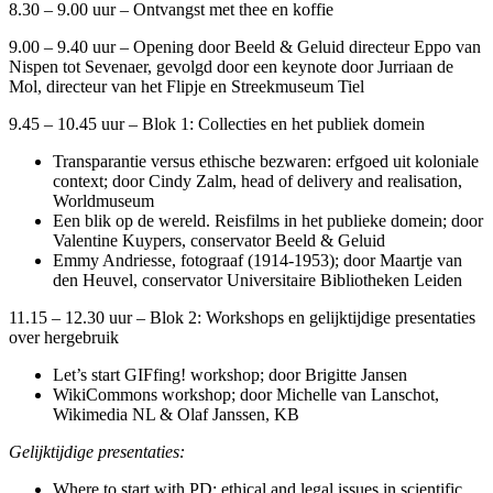
8.30 – 9.00 uur – Ontvangst met thee en koffie
9.00 – 9.40 uur – Opening door Beeld & Geluid directeur Eppo van
Nispen tot Sevenaer, gevolgd door een keynote door Jurriaan de
Mol, directeur van het Flipje en Streekmuseum Tiel
9.45 – 10.45 uur – Blok 1: Collecties en het publiek domein
Transparantie versus ethische bezwaren: erfgoed uit koloniale
context; door Cindy Zalm, head of delivery and realisation,
Worldmuseum
Een blik op de wereld. Reisfilms in het publieke domein; door
Valentine Kuypers, conservator Beeld & Geluid
Emmy Andriesse, fotograaf (1914-1953); door Maartje van
den Heuvel, conservator Universitaire Bibliotheken Leiden
11.15 – 12.30 uur – Blok 2: Workshops en gelijktijdige presentaties
over hergebruik
Let’s start GIFfing! workshop; door Brigitte Jansen
WikiCommons workshop; door Michelle van Lanschot,
Wikimedia NL & Olaf Janssen, KB
Gelijktijdige presentaties:
Where to start with PD: ethical and legal issues in scientific