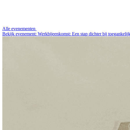
Alle evenementen
Bekijk evenement: Werkbijeenkomst: Een stap dichter bij toegankelijk