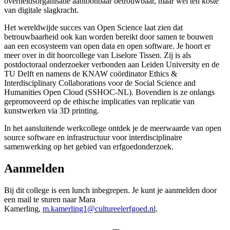
overheidsorganisatie aantoonbaar betrouwbaar, maar wel ten koste
van digitale slagkracht.
Het wereldwijde succes van Open Science laat zien dat
betrouwbaarheid ook kan worden bereikt door samen te bouwen
aan een ecosysteem van open data en open software. Je hoort er
meer over in dit hoorcollege van Liselore Tissen. Zij is als
postdoctoraal onderzoeker verbonden aan Leiden University en de
TU Delft en namens de KNAW coördinator Ethics &
Interdisciplinary Collaborations voor de Social Science and
Humanities Open Cloud (SSHOC-NL). Bovendien is ze onlangs
gepromoveerd op de ethische implicaties van replicatie van
kunstwerken via 3D printing.
In het aansluitende werkcollege ontdek je de meerwaarde van open
source software en infrastructuur voor interdisciplinaire
samenwerking op het gebied van erfgoedonderzoek.
Aanmelden
Bij dit college is een lunch inbegrepen. Je kunt je aanmelden door
een mail te sturen naar Mara
Kamerling,
m.kamerling1@cultureelerfgoed.nl
.