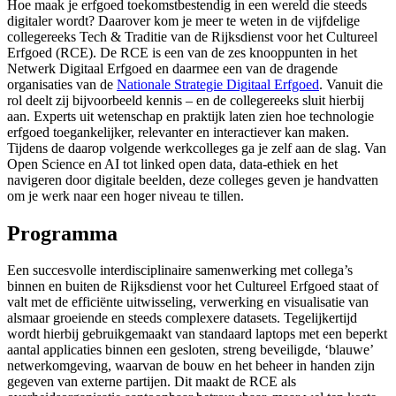
Hoe maak je erfgoed toekomstbestendig in een wereld die steeds
digitaler wordt? Daarover kom je meer te weten in de vijfdelige
collegereeks Tech & Traditie van de Rijksdienst voor het Cultureel
Erfgoed (RCE). De RCE is een van de zes knooppunten in het
Netwerk Digitaal Erfgoed en daarmee een van de dragende
organisaties van de
Nationale Strategie Digitaal Erfgoed
. Vanuit die
rol deelt zij bijvoorbeeld kennis – en de collegereeks sluit hierbij
aan. Experts uit wetenschap en praktijk laten zien hoe technologie
erfgoed toegankelijker, relevanter en interactiever kan maken.
Tijdens de daarop volgende werkcolleges ga je zelf aan de slag. Van
Open Science en AI tot linked open data, data-ethiek en het
navigeren door digitale beelden, deze colleges geven je handvatten
om je werk naar een hoger niveau te tillen.
Programma
Een succesvolle interdisciplinaire samenwerking met collega’s
binnen en buiten de Rijksdienst voor het Cultureel Erfgoed staat of
valt met de efficiënte uitwisseling, verwerking en visualisatie van
alsmaar groeiende en steeds complexere datasets. Tegelijkertijd
wordt hierbij gebruikgemaakt van standaard laptops met een beperkt
aantal applicaties binnen een gesloten, streng beveiligde, ‘blauwe’
netwerkomgeving, waarvan de bouw en het beheer in handen zijn
gegeven van externe partijen. Dit maakt de RCE als