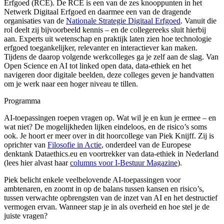
Erfgoed (RCE). De RCE is een van de zes knooppunten in het
Netwerk Digitaal Erfgoed en daarmee een van de dragende
organisaties van de
Nationale Strategie Digitaal Erfgoed
. Vanuit die
rol deelt zij bijvoorbeeld kennis – en de collegereeks sluit hierbij
aan. Experts uit wetenschap en praktijk laten zien hoe technologie
erfgoed toegankelijker, relevanter en interactiever kan maken.
Tijdens de daarop volgende werkcolleges ga je zelf aan de slag. Van
Open Science en AI tot linked open data, data-ethiek en het
navigeren door digitale beelden, deze colleges geven je handvatten
om je werk naar een hoger niveau te tillen.
Programma
AI-toepassingen roepen vragen op. Wat wil je en kun je ermee – en
wat niet? De mogelijkheden lijken eindeloos, en de risico’s soms
ook. Je hoort er meer over in dit hoorcollege van Piek Knijff. Zij is
oprichter van
Filosofie in Actie
, onderdeel van de Europese
denktank Dataethics.eu en voortrekker van data-ethiek in Nederland
(lees hier alvast haar
columns voor I-Bestuur Magazine
).
Piek belicht enkele veelbelovende AI-toepassingen voor
ambtenaren, en zoomt in op de balans tussen kansen en risico’s,
tussen verwachte opbrengsten van de inzet van AI en het destructief
vermogen ervan. Wanneer stap je in als overheid en hoe stel je de
juiste vragen?