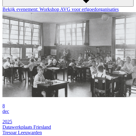
Bekijk evenement: Workshop AVG voor erfgoedorganisaties
8
dec
2025
Datawerkplaats Friesland
Tresoar Leeuwarden