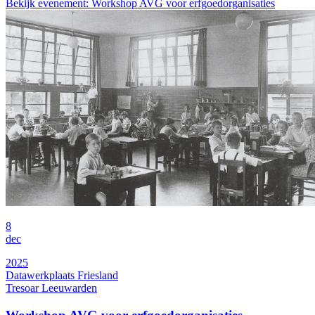
Bekijk evenement: Workshop AVG voor erfgoedorganisaties
8
dec
2025
Datawerkplaats Friesland
Tresoar Leeuwarden