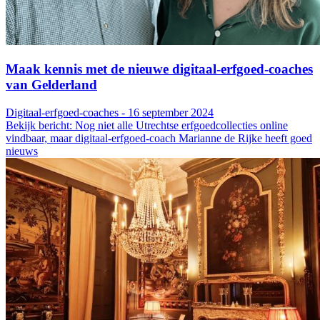
Maak kennis met de nieuwe digitaal-erfgoed-coaches
van Gelderland
Digitaal-erfgoed-coaches - 16 september 2024
Bekijk bericht: Nog niet alle Utrechtse erfgoedcollecties online
vindbaar, maar digitaal-erfgoed-coach Marianne de Rijke heeft goed
nieuws