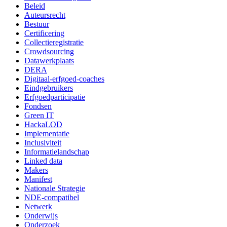
Beleid
Auteursrecht
Bestuur
Certificering
Collectieregistratie
Crowdsourcing
Datawerkplaats
DERA
Digitaal-erfgoed-coaches
Eindgebruikers
Erfgoedparticipatie
Fondsen
Green IT
HackaLOD
Implementatie
Inclusiviteit
Informatielandschap
Linked data
Makers
Manifest
Nationale Strategie
NDE-compatibel
Netwerk
Onderwijs
Onderzoek