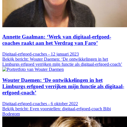
Annette Gaalman: ‘Werk van digitaal-erfgoed-
coaches raakt aan het Verdrag van Faro’
Digitaal-erfgoed-coaches - 12 januari 2023
Bekijk bericht: Wouter Daemen: ‘De ontwikkelingen in het
Limburgs erfgoed verrijken mijn functie als digitaal-erfgoed-coach’
Wouter Daemen: ‘De ontwikkelingen in het
Limburgs erfgoed verrijken mijn functie als digitaal-
erfgoed-coach’
Digitaal-erfgoed-coaches - 6 oktober 2022
Bekijk bericht: Even voorstellen: digitaal-erfgoed-coach Bibi
Bodegom