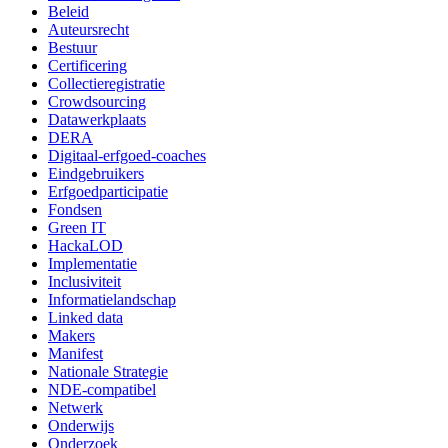
Beleid
Auteursrecht
Bestuur
Certificering
Collectieregistratie
Crowdsourcing
Datawerkplaats
DERA
Digitaal-erfgoed-coaches
Eindgebruikers
Erfgoedparticipatie
Fondsen
Green IT
HackaLOD
Implementatie
Inclusiviteit
Informatielandschap
Linked data
Makers
Manifest
Nationale Strategie
NDE-compatibel
Netwerk
Onderwijs
Onderzoek