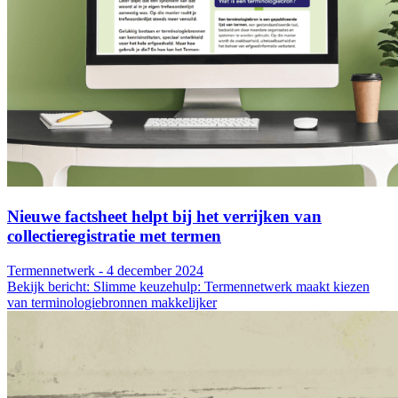
Nieuwe factsheet helpt bij het verrijken van
collectieregistratie met termen
Termennetwerk - 4 december 2024
Bekijk bericht: Slimme keuzehulp: Termennetwerk maakt kiezen
van terminologiebronnen makkelijker