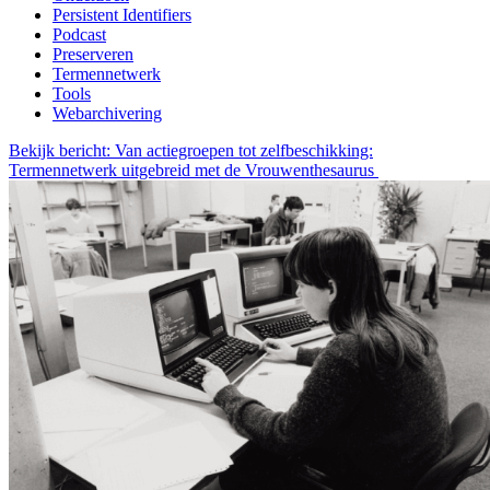
Persistent Identifiers
Podcast
Preserveren
Termennetwerk
Tools
Webarchivering
Bekijk bericht: Van actiegroepen tot zelfbeschikking:
Termennetwerk uitgebreid met de Vrouwenthesaurus