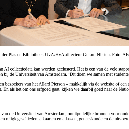
an der Plas en Bibliotheek UvA/HvA-directeur Gerard Nijsten. Foto: A
 AI collectiedata kan worden geclusterd. Het is een van de vele stapp
ten bij de Universiteit van Amsterdam. ‘Dit doen we samen met studenten
en bezoekers van het Allard Pierson – makkelijk via de website of een 
n. En als het om ons erfgoed gaat, kijken we daarbij goed naar de Natio
es van de Universiteit van Amsterdam; onuitputtelijke bronnen voor onde
- en religiegeschiedenis, kaarten en atlassen, geneeskunde en de uitv