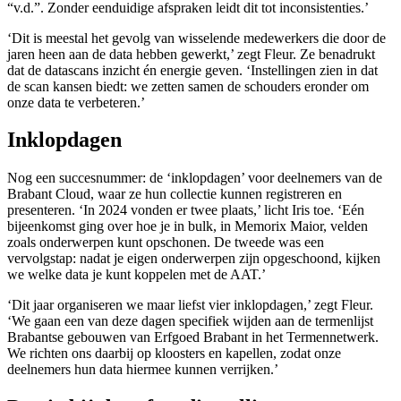
“v.d.”. Zonder eenduidige afspraken leidt dit tot inconsistenties.’
‘Dit is meestal het gevolg van wisselende medewerkers die door de
jaren heen aan de data hebben gewerkt,’ zegt Fleur. Ze benadrukt
dat de datascans inzicht én energie geven. ‘Instellingen zien in dat
de scan kansen biedt: we zetten samen de schouders eronder om
onze data te verbeteren.’
Inklopdagen
Nog een succesnummer: de ‘inklopdagen’ voor deelnemers van de
Brabant Cloud, waar ze hun collectie kunnen registreren en
presenteren. ‘In 2024 vonden er twee plaats,’ licht Iris toe. ‘Eén
bijeenkomst ging over hoe je in bulk, in Memorix Maior, velden
zoals onderwerpen kunt opschonen. De tweede was een
vervolgstap: nadat je eigen onderwerpen zijn opgeschoond, kijken
we welke data je kunt koppelen met de AAT.’
‘Dit jaar organiseren we maar liefst vier inklopdagen,’ zegt Fleur.
‘We gaan een van deze dagen specifiek wijden aan de termenlijst
Brabantse gebouwen van Erfgoed Brabant in het Termennetwerk.
We richten ons daarbij op kloosters en kapellen, zodat onze
deelnemers hun data hiermee kunnen verrijken.’