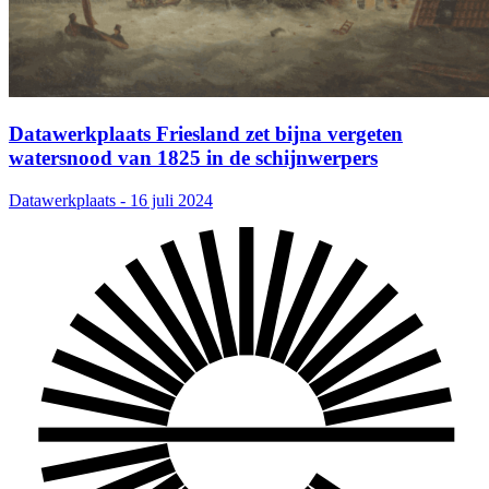
Datawerkplaats Friesland zet bijna vergeten
watersnood van 1825 in de schijnwerpers
Datawerkplaats - 16 juli 2024