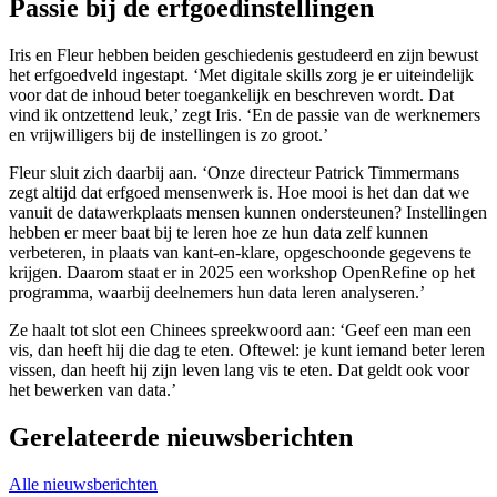
Passie bij de erfgoedinstellingen
Iris en Fleur hebben beiden geschiedenis gestudeerd en zijn bewust
het erfgoedveld ingestapt. ‘Met digitale skills zorg je er uiteindelijk
voor dat de inhoud beter toegankelijk en beschreven wordt. Dat
vind ik ontzettend leuk,’ zegt Iris. ‘En de passie van de werknemers
en vrijwilligers bij de instellingen is zo groot.’
Fleur sluit zich daarbij aan. ‘Onze directeur Patrick Timmermans
zegt altijd dat erfgoed mensenwerk is. Hoe mooi is het dan dat we
vanuit de datawerkplaats mensen kunnen ondersteunen? Instellingen
hebben er meer baat bij te leren hoe ze hun data zelf kunnen
verbeteren, in plaats van kant-en-klare, opgeschoonde gegevens te
krijgen. Daarom staat er in 2025 een workshop OpenRefine op het
programma, waarbij deelnemers hun data leren analyseren.’
Ze haalt tot slot een Chinees spreekwoord aan: ‘Geef een man een
vis, dan heeft hij die dag te eten. Oftewel: je kunt iemand beter leren
vissen, dan heeft hij zijn leven lang vis te eten. Dat geldt ook voor
het bewerken van data.’
Gerelateerde nieuwsberichten
Alle nieuwsberichten