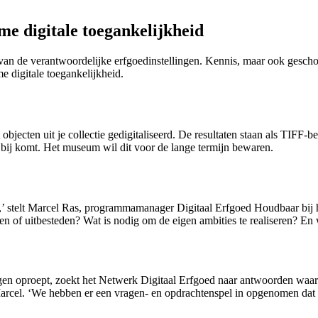
e digitale toegankelijkheid
 van de verantwoordelijke erfgoedinstellingen. Kennis, maar ook gesch
 digitale toegankelijkheid.
et objecten uit je collectie gedigitaliseerd. De resultaten staan als T
l bij komt. Het museum wil dit voor de lange termijn bewaren.
gen,’ stelt Marcel Ras, programmamanager Digitaal Erfgoed Houdbaar bij 
en of uitbesteden? Wat is nodig om de eigen ambities te realiseren? En 
en oproept, zoekt het Netwerk Digitaal Erfgoed naar antwoorden waar i
 Marcel. ‘We hebben er een vragen- en opdrachtenspel in opgenomen da