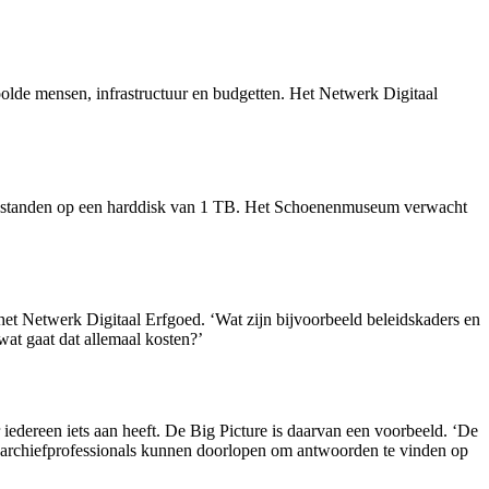
oolde mensen, infrastructuur en budgetten. Het Netwerk Digitaal
IFF-bestanden op een harddisk van 1 TB. Het Schoenenmuseum verwacht
het Netwerk Digitaal Erfgoed. ‘Wat zijn bijvoorbeeld beleidskaders en
wat gaat dat allemaal kosten?’
edereen iets aan heeft. De Big Picture is daarvan een voorbeeld. ‘De
t archiefprofessionals kunnen doorlopen om antwoorden te vinden op