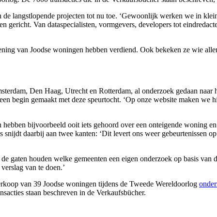
 de langstlopende projecten tot nu toe. ‘Gewoonlijk werken we in klei
gericht. Van dataspecialisten, vormgevers, developers tot eindredacte
gening van Joodse woningen hebben verdiend. Ook bekeken ze wie all
Amsterdam, Den Haag, Utrecht en Rotterdam, al onderzoek gedaan naar 
n begin gemaakt met deze speurtocht. ‘Op onze website maken we hier m
n hebben bijvoorbeeld ooit iets gehoord over een onteigende woning en 
s snijdt daarbij aan twee kanten: ‘Dit levert ons weer gebeurtenissen 
n de gaten houden welke gemeenten een eigen onderzoek op basis van d
verslag van te doen.’
verkoop van 39 Joodse woningen tijdens de Tweede Wereldoorlog
onder
nsacties staan beschreven in de Verkaufsbücher.