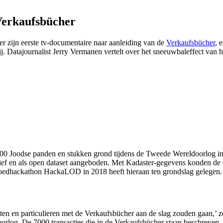
Verkaufsbücher
ter zijn eerste tv-documentaire naar aanleiding van de
Verkaufsbücher
, 
ij. Datajournalist Jerry Vermanen vertelt over het sneeuwbaleffect van
.000 Joodse panden en stukken grond tijdens de Tweede Wereldoorlog 
chief en als open dataset aangeboden. Met Kadaster-gegevens konden de
goedhackathon HackaLOD in 2018 heeft hieraan ten grondslag gelegen.
nten en particulieren met de Verkaufsbücher aan de slag zouden gaan,’ z
orlog. De 7000 transacties die in de Verkaufsbücher staan beschreven, 