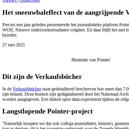
Nieuws
|
Onderzoek
Het sneeuwbaleffect van de aangrijpende 
Precies een jaar geleden presenteerde het journalistieke platform Poin
WOII. Nieuwe onderzoeksresultaten volgden. En daar blijft het niet b
bezetter.
27 mei 2021
Illustratie van Pointer
Dit zijn de Verkaufsbücher
In de
Verkaufsbücher
staat gedetailleerd beschreven hoe meer dan 7
zijn beland. Deze boeken zijn gedigitaliseerd door het Nationaal Ar
worden aangegeven. Een linked open data-experiment tijdens de erf
Langstlopende Pointer-project
‘Natuurlijk hoopten we dat ook collega-journalisten, historici, gemee
kun je denken: dit is het zoveelste onderzoek naar de Tweede Wereldo