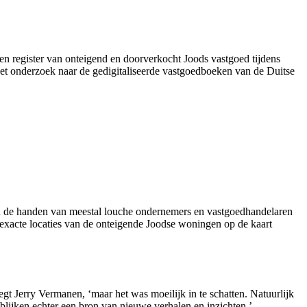
een register van onteigend en doorverkocht Joods vastgoed tijdens
 het onderzoek naar de gedigitaliseerde vastgoedboeken van de Duitse
in de handen van meestal louche ondernemers en vastgoedhandelaren
 exacte locaties van de onteigende Joodse woningen op de kaart
egt Jerry Vermanen, ‘maar het was moeilijk in te schatten. Natuurlijk
blijken echter een bron van nieuwe verhalen en inzichten.’