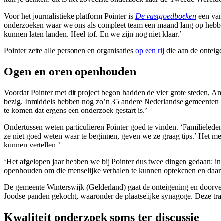
Voor het journalistieke platform Pointer is
De vastgoedboeken
een van
onderzoeken waar we ons als compleet team een maand lang op hebben 
kunnen laten landen. Heel tof. En we zijn nog niet klaar.’
Pointer zette alle personen en organisaties
op een rij
die aan de ontei
Ogen en oren openhouden
Voordat Pointer met dit project begon hadden de vier grote steden, 
bezig. Inmiddels hebben nog zo’n 35 andere Nederlandse gemeenten ee
te komen dat ergens een onderzoek gestart is.’
Ondertussen weten particulieren Pointer goed te vinden. ‘Familielede
ze niet goed weten waar te beginnen, geven we ze graag tips.’ Het me
kunnen vertellen.’
‘Het afgelopen jaar hebben we bij Pointer dus twee dingen gedaan: i
openhouden om die menselijke verhalen te kunnen optekenen en daar 
De gemeente Winterswijk (Gelderland) gaat de onteigening en door
Joodse panden gekocht, waaronder de plaatselijke synagoge. Deze tra
Kwaliteit onderzoek soms ter discussie