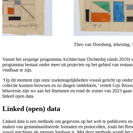
Theo van Doesburg, tekening, 1
Vanuit het zesjarige programma Architectuur Dichterbij (sinds 2019) 
programma bestaat onder meer uit projecten op het gebied van restaura
vindbaar te zijn.
‘Op dit moment zijn onze zoekmogelijkheden vooral gericht op onderz
collectie kunnen browsen en zo dingen ontdekken,’ vertelt Gijs Broo
bètaversie zijn we aan het finetunen en rond de zomer van 2023 gaan w
linked open data.
Linked (open) data
Linked data is een methode om gegevens op het web te publiceren en
maken van gestandaardiseerde formaten en protocollen, zoals het Res
zowel machines als mensen leesbaar is. Met deze methode wordt het o