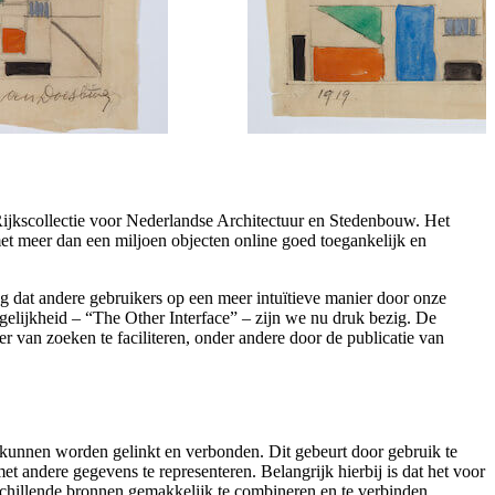
 Rijkscollectie voor Nederlandse Architectuur en Stedenbouw. Het
met meer dan een miljoen objecten online goed toegankelijk en
 dat andere gebruikers op een meer intuïtieve manier door onze
elijkheid – “The Other Interface” – zijn we nu druk bezig. De
r van zoeken te faciliteren, onder andere door de publicatie van
kunnen worden gelinkt en verbonden. Dit gebeurt door gebruik te
andere gegevens te representeren. Belangrijk hierbij is dat het voor
chillende bronnen gemakkelijk te combineren en te verbinden.