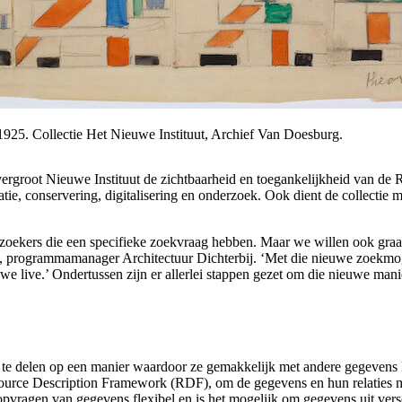
925. Collectie Het Nieuwe Instituut, Archief Van Doesburg.
vergroot Nieuwe Instituut de zichtbaarheid en toegankelijkheid van de
tie, conservering, digitalisering en onderzoek. Ook dient de collectie 
oekers die een specifieke zoekvraag hebben. Maar we willen ook graag
s, programmamanager Architectuur Dichterbij. ‘Met die nieuwe zoekmog
e live.’ Ondertussen zijn er allerlei stappen gezet om die nieuwe manie
 te delen op een manier waardoor ze gemakkelijk met andere gegevens 
ource Description Framework (RDF), om de gegevens en hun relaties met 
pvragen van gegevens flexibel en is het mogelijk om gegevens uit vers