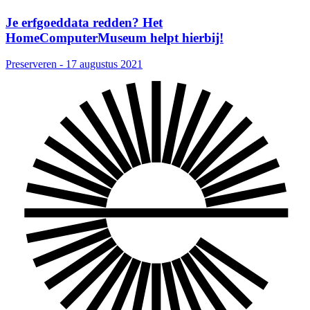
Je erfgoeddata redden? Het
HomeComputerMuseum helpt hierbij!
Preserveren - 17 augustus 2021