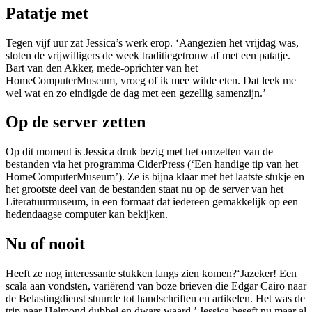
Patatje met
Tegen vijf uur zat Jessica’s werk erop. ‘Aangezien het vrijdag was,
sloten de vrijwilligers de week traditiegetrouw af met een patatje.
Bart van den Akker, mede-oprichter van het
HomeComputerMuseum, vroeg of ik mee wilde eten. Dat leek me
wel wat en zo eindigde de dag met een gezellig samenzijn.’
Op de server zetten
Op dit moment is Jessica druk bezig met het omzetten van de
bestanden via het programma CiderPress (‘Een handige tip van het
HomeComputerMuseum’). Ze is bijna klaar met het laatste stukje en
het grootste deel van de bestanden staat nu op de server van het
Literatuurmuseum, in een formaat dat iedereen gemakkelijk op een
hedendaagse computer kan bekijken.
Nu of nooit
Heeft ze nog interessante stukken langs zien komen?‘Jazeker! Een
scala aan vondsten, variërend van boze brieven die Edgar Cairo naar
de Belastingdienst stuurde tot handschriften en artikelen. Het was de
trip naar Helmond dubbel en dwars waard.’ Jessica beseft nu maar al