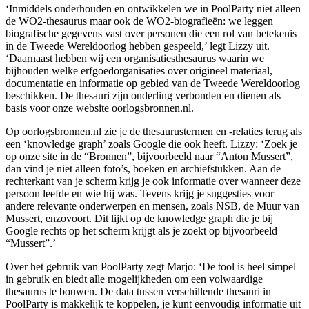
‘Inmiddels onderhouden en ontwikkelen we in PoolParty niet alleen
de WO2-thesaurus maar ook de WO2-biografieën: we leggen
biografische gegevens vast over personen die een rol van betekenis
in de Tweede Wereldoorlog hebben gespeeld,’ legt Lizzy uit.
‘Daarnaast hebben wij een organisatiesthesaurus waarin we
bijhouden welke erfgoedorganisaties over origineel materiaal,
documentatie en informatie op gebied van de Tweede Wereldoorlog
beschikken. De thesauri zijn onderling verbonden en dienen als
basis voor onze website oorlogsbronnen.nl.
Op oorlogsbronnen.nl zie je de thesaurustermen en -relaties terug als
een ‘knowledge graph’ zoals Google die ook heeft. Lizzy: ‘Zoek je
op onze site in de “Bronnen”, bijvoorbeeld naar “Anton Mussert”,
dan vind je niet alleen foto’s, boeken en archiefstukken. Aan de
rechterkant van je scherm krijg je ook informatie over wanneer deze
persoon leefde en wie hij was. Tevens krijg je suggesties voor
andere relevante onderwerpen en mensen, zoals NSB, de Muur van
Mussert, enzovoort. Dit lijkt op de knowledge graph die je bij
Google rechts op het scherm krijgt als je zoekt op bijvoorbeeld
“Mussert”.’
Over het gebruik van PoolParty zegt Marjo: ‘De tool is heel simpel
in gebruik en biedt alle mogelijkheden om een volwaardige
thesaurus te bouwen. De data tussen verschillende thesauri in
PoolParty is makkelijk te koppelen, je kunt eenvoudig informatie uit