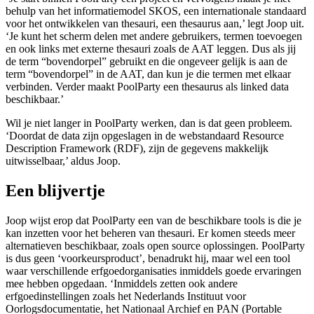
behulp van het informatiemodel SKOS, een internationale standaard
voor het ontwikkelen van thesauri, een thesaurus aan,’ legt Joop uit.
‘Je kunt het scherm delen met andere gebruikers, termen toevoegen
en ook links met externe thesauri zoals de AAT leggen. Dus als jij
de term “bovendorpel” gebruikt en die ongeveer gelijk is aan de
term “bovendorpel” in de AAT, dan kun je die termen met elkaar
verbinden. Verder maakt PoolParty een thesaurus als linked data
beschikbaar.’
Wil je niet langer in PoolParty werken, dan is dat geen probleem.
‘Doordat de data zijn opgeslagen in de webstandaard Resource
Description Framework (RDF), zijn de gegevens makkelijk
uitwisselbaar,’ aldus Joop.
Een blijvertje
Joop wijst erop dat PoolParty een van de beschikbare tools is die je
kan inzetten voor het beheren van thesauri. Er komen steeds meer
alternatieven beschikbaar, zoals open source oplossingen. PoolParty
is dus geen ‘voorkeursproduct’, benadrukt hij, maar wel een tool
waar verschillende erfgoedorganisaties inmiddels goede ervaringen
mee hebben opgedaan. ‘Inmiddels zetten ook andere
erfgoedinstellingen zoals het Nederlands Instituut voor
Oorlogsdocumentatie, het Nationaal Archief en PAN (Portable