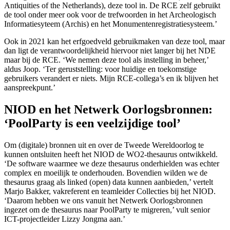
Antiquities of the Netherlands), deze tool in. De RCE zelf gebruikt
de tool onder meer ook voor de trefwoorden in het Archeologisch
Informatiesyteem (Archis) en het Monumentenregistratiesysteem.’
Ook in 2021 kan het erfgoedveld gebruikmaken van deze tool, maar
dan ligt de verantwoordelijkheid hiervoor niet langer bij het NDE
maar bij de RCE. ‘We nemen deze tool als instelling in beheer,’
aldus Joop. ‘Ter geruststelling: voor huidige en toekomstige
gebruikers verandert er niets. Mijn RCE-collega’s en ik blijven het
aanspreekpunt.’
NIOD en het Netwerk Oorlogsbronnen:
‘PoolParty is een veelzijdige tool’
Om (digitale) bronnen uit en over de Tweede Wereldoorlog te
kunnen ontsluiten heeft het NIOD de WO2-thesaurus ontwikkeld.
‘De software waarmee we deze thesaurus onderhielden was echter
complex en moeilijk te onderhouden. Bovendien wilden we de
thesaurus graag als linked (open) data kunnen aanbieden,’ vertelt
Marjo Bakker, vakreferent en teamleider Collecties bij het NIOD.
‘Daarom hebben we ons vanuit het Netwerk Oorlogsbronnen
ingezet om de thesaurus naar PoolParty te migreren,’ vult senior
ICT-projectleider Lizzy Jongma aan.’