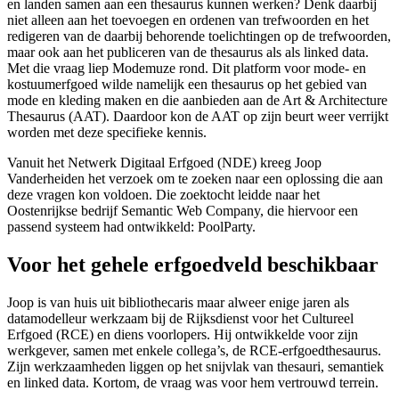
en landen samen aan een thesaurus kunnen werken? Denk daarbij
niet alleen aan het toevoegen en ordenen van trefwoorden en het
redigeren van de daarbij behorende toelichtingen op de trefwoorden,
maar ook aan het publiceren van de thesaurus als als linked data.
Met die vraag liep Modemuze rond. Dit platform voor mode- en
kostuumerfgoed wilde namelijk een thesaurus op het gebied van
mode en kleding maken en die aanbieden aan de Art & Architecture
Thesaurus (AAT). Daardoor kon de AAT op zijn beurt weer verrijkt
worden met deze specifieke kennis.
Vanuit het Netwerk Digitaal Erfgoed (NDE) kreeg Joop
Vanderheiden het verzoek om te zoeken naar een oplossing die aan
deze vragen kon voldoen. Die zoektocht leidde naar het
Oostenrijkse bedrijf Semantic Web Company, die hiervoor een
passend systeem had ontwikkeld: PoolParty.
Voor het gehele erfgoedveld beschikbaar
Joop is van huis uit bibliothecaris maar alweer enige jaren als
datamodelleur werkzaam bij de Rijksdienst voor het Cultureel
Erfgoed (RCE) en diens voorlopers. Hij ontwikkelde voor zijn
werkgever, samen met enkele collega’s, de RCE-erfgoedthesaurus.
Zijn werkzaamheden liggen op het snijvlak van thesauri, semantiek
en linked data. Kortom, de vraag was voor hem vertrouwd terrein.