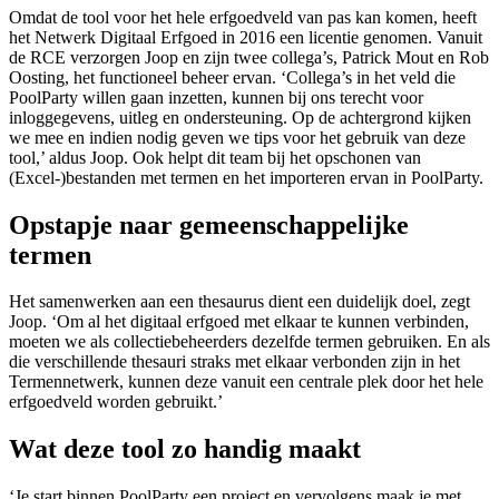
Omdat de tool voor het hele erfgoedveld van pas kan komen, heeft
het Netwerk Digitaal Erfgoed in 2016 een licentie genomen. Vanuit
de RCE verzorgen Joop en zijn twee collega’s, Patrick Mout en Rob
Oosting, het functioneel beheer ervan. ‘Collega’s in het veld die
PoolParty willen gaan inzetten, kunnen bij ons terecht voor
inloggegevens, uitleg en ondersteuning. Op de achtergrond kijken
we mee en indien nodig geven we tips voor het gebruik van deze
tool,’ aldus Joop. Ook helpt dit team bij het opschonen van
(Excel-)bestanden met termen en het importeren ervan in PoolParty.
Opstapje naar gemeenschappelijke
termen
Het samenwerken aan een thesaurus dient een duidelijk doel, zegt
Joop. ‘Om al het digitaal erfgoed met elkaar te kunnen verbinden,
moeten we als collectiebeheerders dezelfde termen gebruiken. En als
die verschillende thesauri straks met elkaar verbonden zijn in het
Termennetwerk, kunnen deze vanuit een centrale plek door het hele
erfgoedveld worden gebruikt.’
Wat deze tool zo handig maakt
‘Je start binnen PoolParty een project en vervolgens maak je met