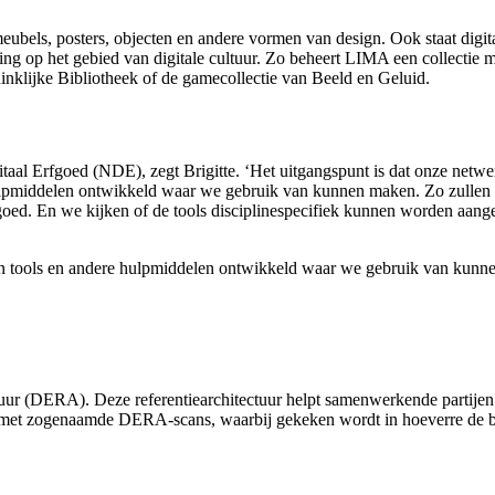
els, posters, objecten en andere vormen van design. Ook staat digital
eling op het gebied van digitale cultuur. Zo beheert LIMA een collectie
klijke Bibliotheek of de gamecollectie van Beeld en Geluid.
al Erfgoed (NDE), zegt Brigitte. ‘Het uitgangspunt is dat onze netwer
lpmiddelen ontwikkeld waar we gebruik van kunnen maken. Zo zullen we
fgoed. En we kijken of de tools disciplinespecifiek kunnen worden aang
jn tools en andere hulpmiddelen ontwikkeld waar we gebruik van kunn
uur (DERA). Deze referentiearchitectuur helpt samenwerkende partijen
ngen met zogenaamde DERA-scans, waarbij gekeken wordt in hoeverre de 