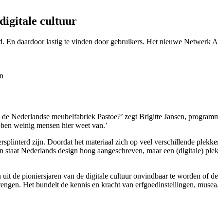
igitale cultuur
perd. En daardoor lastig te vinden door gebruikers. Het nieuwe Netwerk
an de Nederlandse meubelfabriek Pastoe?’ zegt Brigitte Jansen, progr
ben weinig mensen hier weet van.’
plinterd zijn. Doordat het materiaal zich op veel verschillende plekke
n staat Nederlands design hoog aangeschreven, maar een (digitale) plek
n uit de pioniersjaren van de digitale cultuur onvindbaar te worden of d
engen. Het bundelt de kennis en kracht van erfgoedinstellingen, musea, 