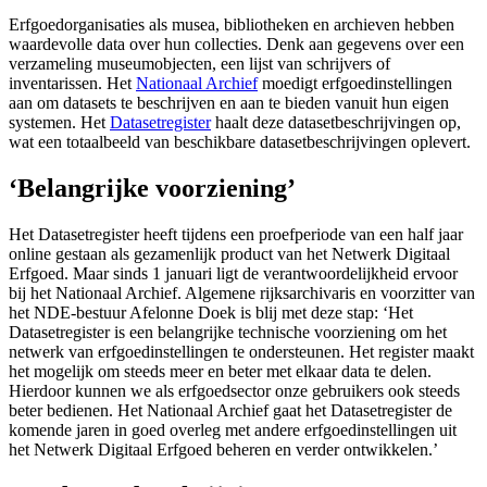
Erfgoedorganisaties als musea, bibliotheken en archieven hebben
waardevolle data over hun collecties. Denk aan gegevens over een
verzameling museumobjecten, een lijst van schrijvers of
inventarissen. Het
Nationaal Archief
moedigt erfgoedinstellingen
aan om datasets te beschrijven en aan te bieden vanuit hun eigen
systemen. Het
Datasetregister
haalt deze datasetbeschrijvingen op,
wat een totaalbeeld van beschikbare datasetbeschrijvingen oplevert.
‘Belangrijke voorziening’
Het Datasetregister heeft tijdens een proefperiode van een half jaar
online gestaan als gezamenlijk product van het Netwerk Digitaal
Erfgoed. Maar sinds 1 januari ligt de verantwoordelijkheid ervoor
bij het Nationaal Archief. Algemene rijksarchivaris en voorzitter van
het NDE-bestuur Afelonne Doek is blij met deze stap: ‘Het
Datasetregister is een belangrijke technische voorziening om het
netwerk van erfgoedinstellingen te ondersteunen. Het register maakt
het mogelijk om steeds meer en beter met elkaar data te delen.
Hierdoor kunnen we als erfgoedsector onze gebruikers ook steeds
beter bedienen. Het Nationaal Archief gaat het Datasetregister de
komende jaren in goed overleg met andere erfgoedinstellingen uit
het Netwerk Digitaal Erfgoed beheren en verder ontwikkelen.’