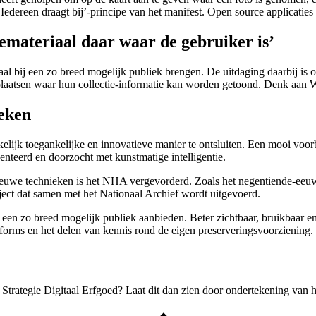
et ‘Iedereen draagt bij’-principe van het manifest. Open source applicat
iemateriaal daar waar de gebruiker is’
l bij een zo breed mogelijk publiek brengen. De uitdaging daarbij is om
laatsen waar hun collectie-informatie kan worden getoond. Denk aan 
ieken
lijk toegankelijke en innovatieve manier te ontsluiten. Een mooi voor
nteerd en doorzocht met kunstmatige intelligentie.
euwe technieken is het NHA vergevorderd. Zoals het negentiende-eeuws
ject dat samen met het Nationaal Archief wordt uitgevoerd.
een zo breed mogelijk publiek aanbieden. Beter zichtbaar, bruikbaar 
forms en het delen van kennis rond de eigen preserveringsvoorziening.
trategie Digitaal Erfgoed? Laat dit dan zien door ondertekening van het