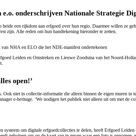
e.o. onderschrijven Nationale Strategie Di
ide een rijkdom aan erfgoed over hun regio. Daarmee willen ze gebruik
st zijn. Alle reden om hun handtekening hieronder te zetten.
Erfgoed Leiden en Omstreken en Lieuwe Zoodsma van het Noord-Hollan
t.
lles open!’
. Ook niet in collectie-informatie die alleen binnen de eigen muren in 
nager e-heritage. ‘We nodigen het publiek niet alleen uit om met de col
en systeem om digitale erfgoedcollecties te delen, heeft Erfgoed Leiden
 heeft geholpen om op de kaart aan te geven waar een foto is genomen, e