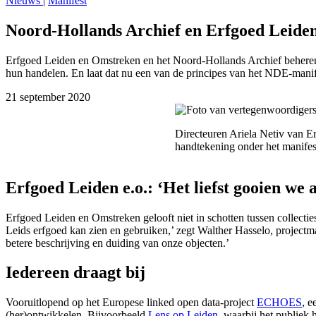
Nieuws
|
Manifest
Noord-Hollands Archief en Erfgoed Leiden 
Erfgoed Leiden en Omstreken en het Noord-Hollands Archief beheren be
hun handelen. En laat dat nu een van de principes van het NDE-manife
21 september 2020
Directeuren Ariela Netiv van 
handtekening onder het manifes
Erfgoed Leiden e.o.: ‘Het liefst gooien we a
Erfgoed Leiden en Omstreken gelooft niet in schotten tussen collecties
Leids erfgoed kan zien en gebruiken,’ zegt Walther Hasselo, projectma
betere beschrijving en duiding van onze objecten.’
Iedereen draagt bij
Vooruitlopend op het Europese linked open data-project
ECHOES
, e
(her)ontwikkelen. Bijvoorbeeld
Lens op Leiden
, waarbij het publiek