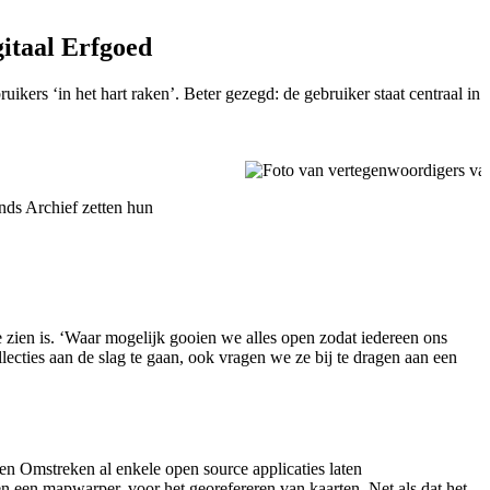
gitaal Erfgoed
ers ‘in het hart raken’. Beter gezegd: de gebruiker staat centraal in
ds Archief zetten hun
te zien is. ‘Waar mogelijk gooien we alles open zodat iedereen ons
lecties aan de slag te gaan, ook vragen we ze bij te dragen aan een
 en Omstreken al enkele open source applicaties laten
n een mapwarper, voor het georefereren van kaarten. Net als dat het