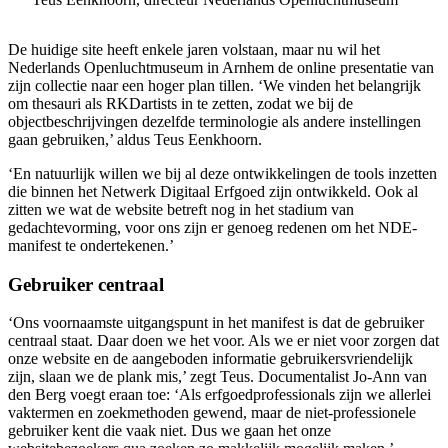
De huidige site heeft enkele jaren volstaan, maar nu wil het
Nederlands Openluchtmuseum in Arnhem de online presentatie van
zijn collectie naar een hoger plan tillen. ‘We vinden het belangrijk
om thesauri als RKDartists in te zetten, zodat we bij de
objectbeschrijvingen dezelfde terminologie als andere instellingen
gaan gebruiken,’ aldus Teus Eenkhoorn.
‘En natuurlijk willen we bij al deze ontwikkelingen de tools inzetten
die binnen het Netwerk Digitaal Erfgoed zijn ontwikkeld. Ook al
zitten we wat de website betreft nog in het stadium van
gedachtevorming, voor ons zijn er genoeg redenen om het NDE-
manifest te ondertekenen.’
Gebruiker centraal
‘Ons voornaamste uitgangspunt in het manifest is dat de gebruiker
centraal staat. Daar doen we het voor. Als we er niet voor zorgen dat
onze website en de aangeboden informatie gebruikersvriendelijk
zijn, slaan we de plank mis,’ zegt Teus. Documentalist Jo-Ann van
den Berg voegt eraan toe: ‘Als erfgoedprofessionals zijn we allerlei
vaktermen en zoekmethoden gewend, maar de niet-professionele
gebruiker kent die vaak niet. Dus we gaan het onze