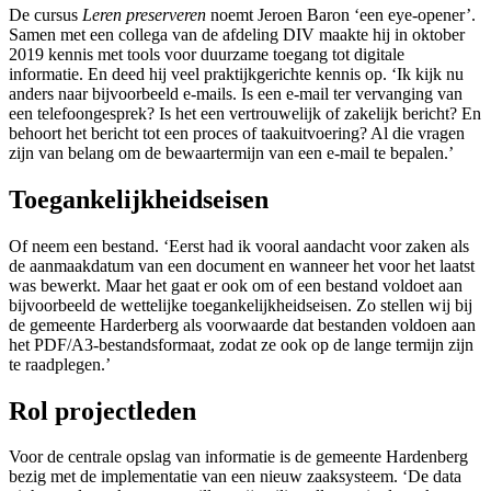
De cursus
Leren preserveren
noemt Jeroen Baron ‘een eye-opener’.
Samen met een collega van de afdeling DIV maakte hij in oktober
2019 kennis met tools voor duurzame toegang tot digitale
informatie. En deed hij veel praktijkgerichte kennis op. ‘Ik kijk nu
anders naar bijvoorbeeld e-mails. Is een e-mail ter vervanging van
een telefoongesprek? Is het een vertrouwelijk of zakelijk bericht? En
behoort het bericht tot een proces of taakuitvoering? Al die vragen
zijn van belang om de bewaartermijn van een e-mail te bepalen.’
Toegankelijkheidseisen
Of neem een bestand. ‘Eerst had ik vooral aandacht voor zaken als
de aanmaakdatum van een document en wanneer het voor het laatst
was bewerkt. Maar het gaat er ook om of een bestand voldoet aan
bijvoorbeeld de wettelijke toegankelijkheidseisen. Zo stellen wij bij
de gemeente Harderberg als voorwaarde dat bestanden voldoen aan
het PDF/A3-bestandsformaat, zodat ze ook op de lange termijn zijn
te raadplegen.’
Rol projectleden
Voor de centrale opslag van informatie is de gemeente Hardenberg
bezig met de implementatie van een nieuw zaaksysteem. ‘De data