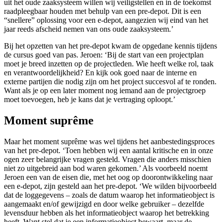
uit het oude zaaksysteem willen wij veiligstellen en in de toekomst
raadpleegbaar houden met behulp van een pre-depot. Dit is een
“snellere” oplossing voor een e-depot, aangezien wij eind van het
jaar reeds afscheid nemen van ons oude zaaksysteem.’
Bij het opzetten van het pre-depot kwam de opgedane kennis tijdens
de cursus goed van pas. Jeroen: ‘Bij de start van een projectplan
moet je breed inzetten op de projectleden. Wie heeft welke rol, taak
en verantwoordelijkheid? En kijk ook goed naar de interne en
externe partijen die nodig zijn om het project succesvol af te ronden.
Want als je op een later moment nog iemand aan de projectgroep
moet toevoegen, heb je kans dat je vertraging oploopt.’
Moment suprême
Maar het moment suprême was wel tijdens het aanbestedingsproces
van het pre-depot. ‘Toen hebben wij een aantal kritische en in onze
ogen zeer belangrijke vragen gesteld. Vragen die anders misschien
niet zo uitgebreid aan bod waren gekomen.’ Als voorbeeld noemt
Jeroen een van de eisen die, met het oog op doorontwikkeling naar
een e-depot, zijn gesteld aan het pre-depot. ‘We wilden bijvoorbeeld
dat de loggegevens – zoals de datum waarop het informatieobject is
aangemaakt en/of gewijzigd en door welke gebruiker – dezelfde
levensduur hebben als het informatieobject waarop het betrekking
heeft. Want stel dat je een informatieobject bewaart, maar de