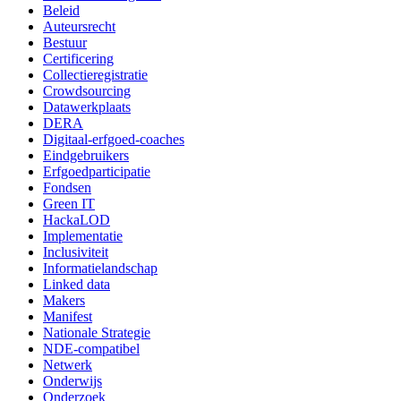
Beleid
Auteursrecht
Bestuur
Certificering
Collectieregistratie
Crowdsourcing
Datawerkplaats
DERA
Digitaal-erfgoed-coaches
Eindgebruikers
Erfgoedparticipatie
Fondsen
Green IT
HackaLOD
Implementatie
Inclusiviteit
Informatielandschap
Linked data
Makers
Manifest
Nationale Strategie
NDE-compatibel
Netwerk
Onderwijs
Onderzoek