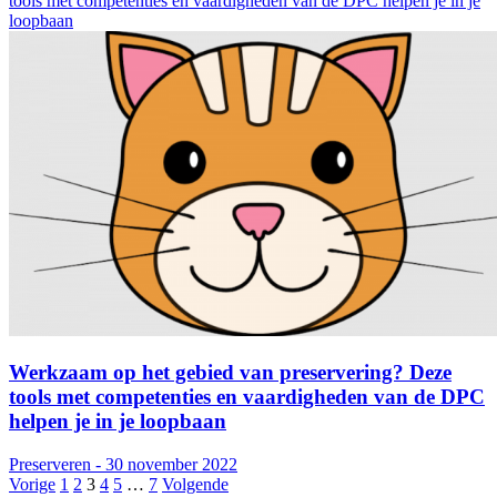
tools met competenties en vaardigheden van de DPC helpen je in je
loopbaan
Werkzaam op het gebied van preservering? Deze
tools met competenties en vaardigheden van de DPC
helpen je in je loopbaan
Preserveren - 30 november 2022
Vorige
1
2
3
4
5
…
7
Volgende