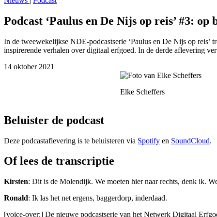
Nieuws
|
Podcast
Podcast ‘Paulus en De Nijs op reis’ #3: op 
In de tweewekelijkse NDE-podcastserie ‘Paulus en De Nijs op reis’ t
inspirerende verhalen over digitaal erfgoed. In de derde aflevering v
14 oktober 2021
Elke Scheffers
Beluister de podcast
Deze podcastaflevering is te beluisteren via
Spotify
en
SoundCloud
.
Of lees de transcriptie
Kirsten
: Dit is de Molendijk. We moeten hier naar rechts, denk ik. We
Ronald
: Ik las het net ergens, baggerdorp, inderdaad.
[voice-over:] De nieuwe podcastserie van het Netwerk Digitaal Erfgoe