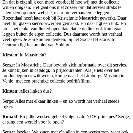
En dat is eigenlijk een mooi voorbeeld hoe wij met de collectie
willen omgaan. Het gaat ons niet zozeer om dat servies straks te
laten zien op onze website, maar om verbanden te leggen.
Rozendaal heeft later ook bij Kristalunie Maastricht gewerkt. Daar
heeft hij glazen siervoorwerpen gemaakt. En daar ligt een link. En
nu is het leuke van linked open data dat je de link ook kunt gaan
leggen buiten de eigen collectie. Dus daarmee wordt het verhaal
veel rijker. Je zou kunnen denken: bij het Sociaal Historisch
Centrum ligt het archief van Sphinx.
Kirsten
: In Maastricht?
Serge
: In Maastricht. Daar bevindt zich informatie over dit servies.
Je kunt kijken in catalogi, in prijscouranten. Als je iets over het
productieproces wilt weten, kun je naar het Limburgs Museum in
Venlo, met een prachtige collectie bedrijfsfilms.
Kirsten
: Alles linken dus?
Serge: Alles met elkaar linken – en zo wordt het verhaal steeds
rijker.
Ronald
: En jullie werken geheel volgens de NDE-principes? Serge,
er ging een wereld voor je open?
Serge
: Jazeker. We zitten met z’n allen in een werkgroep, waar ook