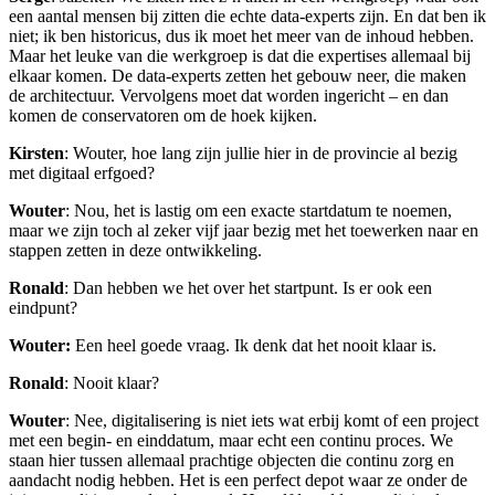
een aantal mensen bij zitten die echte data-experts zijn. En dat ben ik
niet; ik ben historicus, dus ik moet het meer van de inhoud hebben.
Maar het leuke van die werkgroep is dat die expertises allemaal bij
elkaar komen. De data-experts zetten het gebouw neer, die maken
de architectuur. Vervolgens moet dat worden ingericht – en dan
komen de conservatoren om de hoek kijken.
Kirsten
: Wouter, hoe lang zijn jullie hier in de provincie al bezig
met digitaal erfgoed?
Wouter
: Nou, het is lastig om een exacte startdatum te noemen,
maar we zijn toch al zeker vijf jaar bezig met het toewerken naar en
stappen zetten in deze ontwikkeling.
Ronald
: Dan hebben we het over het startpunt. Is er ook een
eindpunt?
Wouter:
Een heel goede vraag. Ik denk dat het nooit klaar is.
Ronald
: Nooit klaar?
Wouter
: Nee, digitalisering is niet iets wat erbij komt of een project
met een begin- en einddatum, maar echt een continu proces. We
staan hier tussen allemaal prachtige objecten die continu zorg en
aandacht nodig hebben. Het is een perfect depot waar ze onder de