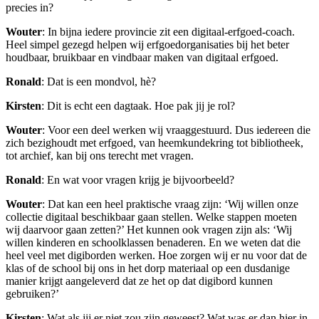
precies in?
Wouter
: In bijna iedere provincie zit een digitaal-erfgoed-coach.
Heel simpel gezegd helpen wij erfgoedorganisaties bij het beter
houdbaar, bruikbaar en vindbaar maken van digitaal erfgoed.
Ronald
: Dat is een mondvol, hè?
Kirsten
: Dit is echt een dagtaak. Hoe pak jij je rol?
Wouter
: Voor een deel werken wij vraaggestuurd. Dus iedereen die
zich bezighoudt met erfgoed, van heemkundekring tot bibliotheek,
tot archief, kan bij ons terecht met vragen.
Ronald
: En wat voor vragen krijg je bijvoorbeeld?
Wouter
: Dat kan een heel praktische vraag zijn: ‘Wij willen onze
collectie digitaal beschikbaar gaan stellen. Welke stappen moeten
wij daarvoor gaan zetten?’ Het kunnen ook vragen zijn als: ‘Wij
willen kinderen en schoolklassen benaderen. En we weten dat die
heel veel met digiborden werken. Hoe zorgen wij er nu voor dat de
klas of de school bij ons in het dorp materiaal op een dusdanige
manier krijgt aangeleverd dat ze het op dat digibord kunnen
gebruiken?’
Kirsten
: Wat als jij er niet zou zijn geweest? Wat was er dan hier in