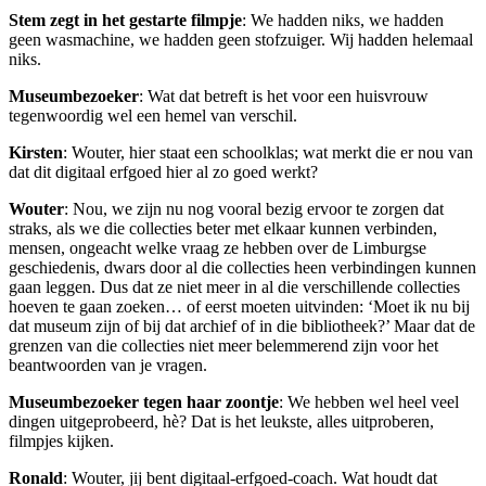
Stem zegt in het gestarte filmpje
: We hadden niks, we hadden
geen wasmachine, we hadden geen stofzuiger. Wij hadden helemaal
niks.
Museumbezoeker
: Wat dat betreft is het voor een huisvrouw
tegenwoordig wel een hemel van verschil.
Kirsten
: Wouter, hier staat een schoolklas; wat merkt die er nou van
dat dit digitaal erfgoed hier al zo goed werkt?
Wouter
: Nou, we zijn nu nog vooral bezig ervoor te zorgen dat
straks, als we die collecties beter met elkaar kunnen verbinden,
mensen, ongeacht welke vraag ze hebben over de Limburgse
geschiedenis, dwars door al die collecties heen verbindingen kunnen
gaan leggen. Dus dat ze niet meer in al die verschillende collecties
hoeven te gaan zoeken… of eerst moeten uitvinden: ‘Moet ik nu bij
dat museum zijn of bij dat archief of in die bibliotheek?’ Maar dat de
grenzen van die collecties niet meer belemmerend zijn voor het
beantwoorden van je vragen.
Museumbezoeker tegen haar zoontje
: We hebben wel heel veel
dingen uitgeprobeerd, hè? Dat is het leukste, alles uitproberen,
filmpjes kijken.
Ronald
: Wouter, jij bent digitaal-erfgoed-coach. Wat houdt dat