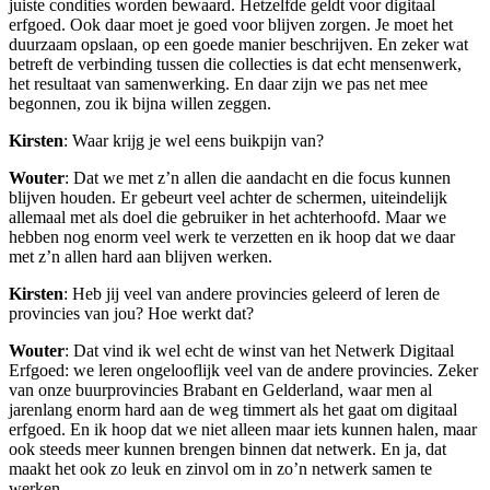
juiste condities worden bewaard. Hetzelfde geldt voor digitaal
erfgoed. Ook daar moet je goed voor blijven zorgen. Je moet het
duurzaam opslaan, op een goede manier beschrijven. En zeker wat
betreft de verbinding tussen die collecties is dat echt mensenwerk,
het resultaat van samenwerking. En daar zijn we pas net mee
begonnen, zou ik bijna willen zeggen.
Kirsten
: Waar krijg je wel eens buikpijn van?
Wouter
: Dat we met z’n allen die aandacht en die focus kunnen
blijven houden. Er gebeurt veel achter de schermen, uiteindelijk
allemaal met als doel die gebruiker in het achterhoofd. Maar we
hebben nog enorm veel werk te verzetten en ik hoop dat we daar
met z’n allen hard aan blijven werken.
Kirsten
: Heb jij veel van andere provincies geleerd of leren de
provincies van jou? Hoe werkt dat?
Wouter
: Dat vind ik wel echt de winst van het Netwerk Digitaal
Erfgoed: we leren ongelooflijk veel van de andere provincies. Zeker
van onze buurprovincies Brabant en Gelderland, waar men al
jarenlang enorm hard aan de weg timmert als het gaat om digitaal
erfgoed. En ik hoop dat we niet alleen maar iets kunnen halen, maar
ook steeds meer kunnen brengen binnen dat netwerk. En ja, dat
maakt het ook zo leuk en zinvol om in zo’n netwerk samen te
werken.