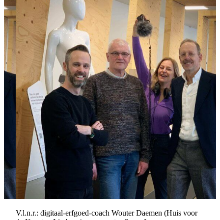
V.l.n.r.: digitaal-erfgoed-coach Wouter Daemen (Huis voor