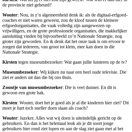
de provincie niet gebeurd?
Wouter
: Nou, in z’n algemeenheid denk ik: als de digitaal-erfgoed-
coaches er niet waren geweest, zou de kloof tussen de kleinere
erfgoedorganisaties, die vaak volledig zijn aangewezen op
vrijwilligers, en de grote professionele organisaties, die makkelijker
aansluiting vinden bij bijvoorbeeld zo’n Nationale Strategie, nog
groter zijn geworden. En ik denk dat het onze taak is om ervoor te
zorgen dat iedereen, van groot tot klein, mee kan doen in die
Nationale Strategie.
Kirsten
tegen museumbezoeker: Wat gaan jullie luisteren op de tv?
Museumbezoeker
: Wij kijken nu naar een heel oude televisie. Die
ziet er anders uit dan die bij ons thuis.
Zoontje van museumbezoeker
: Die is veel dunner. En dit is
gewoon een grote bak.
Kirsten
: Wouter, doet het je goed als je al die kinderen hier ziet? Dit
moet je hart toch sneller doen slaan als coach?
Wouter
: Jazeker. Alles wat wij doen is uiteindelijk gericht op de
gebruikers. En dan is het helemaal leuk als je dit soort jonge
gebruikers hier rond ziet lopen en aan de slag ziet gaan met al het