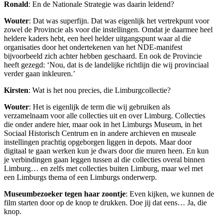
Ronald
: En de Nationale Strategie was daarin leidend?
Wouter
: Dat was superfijn. Dat was eigenlijk het vertrekpunt voor
zowel de Provincie als voor die instellingen. Omdat je daarmee heel
heldere kaders hebt, een heel helder uitgangspunt waar al die
organisaties door het ondertekenen van het NDE-manifest
bijvoorbeeld zich achter hebben geschaard. En ook de Provincie
heeft gezegd: ‘Nou, dat is de landelijke richtlijn die wij provinciaal
verder gaan inkleuren.’
Kirsten
: Wat is het nou precies, die Limburgcollectie?
Wouter
: Het is eigenlijk de term die wij gebruiken als
verzamelnaam voor alle collecties uit en over Limburg. Collecties
die onder andere hier, maar ook in het Limburgs Museum, in het
Sociaal Historisch Centrum en in andere archieven en museale
instellingen prachtig opgeborgen liggen in depots. Maar door
digitaal te gaan werken kun je dwars door die muren heen. En kun
je verbindingen gaan leggen tussen al die collecties overal binnen
Limburg… en zelfs met collecties buiten Limburg, maar wel met
een Limburgs thema of een Limburgs onderwerp.
Museumbezoeker tegen haar zoontje
: Even kijken, we kunnen de
film starten door op de knop te drukken. Doe jij dat eens… Ja, die
knop.