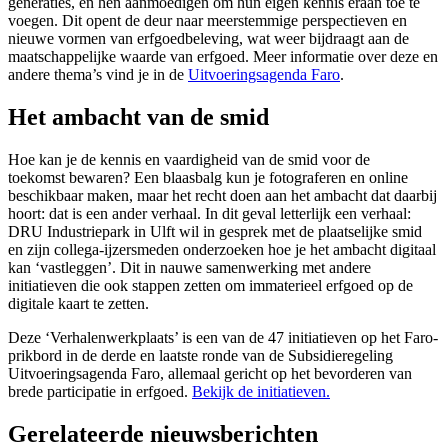
generaties, en hen aanmoedigen om hun eigen kennis eraan toe te
voegen. Dit opent de deur naar meerstemmige perspectieven en
nieuwe vormen van erfgoedbeleving, wat weer bijdraagt aan de
maatschappelijke waarde van erfgoed. Meer informatie over deze en
andere thema’s vind je in de
Uitvoeringsagenda Faro
.
Het ambacht van de smid
Hoe kan je de kennis en vaardigheid van de smid voor de
toekomst bewaren? Een blaasbalg kun je fotograferen en online
beschikbaar maken, maar het recht doen aan het ambacht dat daarbij
hoort: dat is een ander verhaal. In dit geval letterlijk een verhaal:
DRU Industriepark in Ulft wil in gesprek met de plaatselijke smid
en zijn collega-ijzersmeden onderzoeken hoe je het ambacht digitaal
kan ‘vastleggen’. Dit in nauwe samenwerking met andere
initiatieven die ook stappen zetten om immaterieel erfgoed op de
digitale kaart te zetten.
Deze ‘Verhalenwerkplaats’ is een van de 47 initiatieven op het Faro-
prikbord in de derde en laatste ronde van de Subsidieregeling
Uitvoeringsagenda Faro, allemaal gericht op het bevorderen van
brede participatie in erfgoed.
Bekijk de initiatieven.
Gerelateerde nieuwsberichten