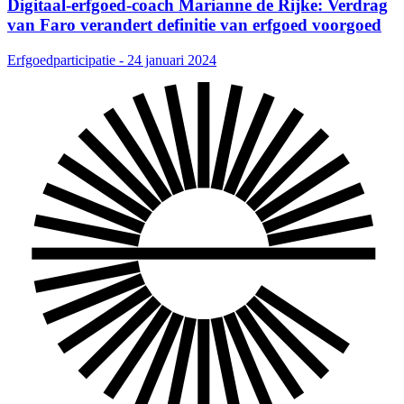
Digitaal-erfgoed-coach Marianne de Rijke: Verdrag
van Faro verandert definitie van erfgoed voorgoed
Erfgoedparticipatie - 24 januari 2024