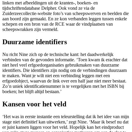
linken met afbeeldingen uit de kranten-, boeken- en
tijdschriftendatabase Delpher. Ook vond ze via de
Zuiderzeecollectie-website foto’s van scheepswerven en beelden die
aan boord zijn gemaakt. En ze kon verbanden leggen tussen enkele
schepen en een bron van de RCE waar de vindplaatsen van
scheepswrakken zijn vermeld.
Duurzame identifiers
Nu richt Nine zich op de technische kant: het daadwerkelijk
verbinden van de gevonden informatie. ‘Toen kwam ik erachter dat
niet heel veel erfgoedorganisaties gebruikmaken van duurzame
identifiers. Die identifiers zijn nodig om de verbindingen duurzaam
te maken. Want je wilt niet een verbinding leggen met een
erfgoedobject, waarvan de link over een half jaar niet meer bestaat.
Zo’n uniek identificatienummer is te vergelijken met het ISBN bij
boeken; het blijft altijd bestaan.’
Kansen voor het veld
‘Het was in eerste instantie een teleurstelling dat ik het idee van mijn
stage niet definitief kan uitwerken,’ zegt Nine. ‘Maar ik besef nu dat
er juist kansen liggen voor het veld. Hopelijk kan het eindproduct