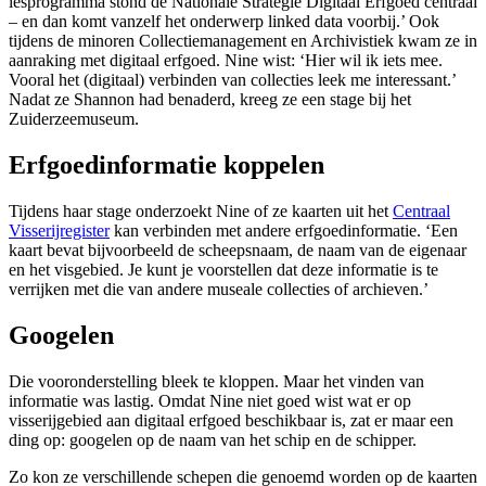
lesprogramma stond de Nationale Strategie Digitaal Erfgoed centraal
– en dan komt vanzelf het onderwerp linked data voorbij.’ Ook
tijdens de minoren Collectiemanagement en Archivistiek kwam ze in
aanraking met digitaal erfgoed. Nine wist: ‘Hier wil ik iets mee.
Vooral het (digitaal) verbinden van collecties leek me interessant.’
Nadat ze Shannon had benaderd, kreeg ze een stage bij het
Zuiderzeemuseum.
Erfgoedinformatie koppelen
Tijdens haar stage onderzoekt Nine of ze kaarten uit het
Centraal
Visserijregister
kan verbinden met andere erfgoedinformatie. ‘Een
kaart bevat bijvoorbeeld de scheepsnaam, de naam van de eigenaar
en het visgebied. Je kunt je voorstellen dat deze informatie is te
verrijken met die van andere museale collecties of archieven.’
Googelen
Die vooronderstelling bleek te kloppen. Maar het vinden van
informatie was lastig. Omdat Nine niet goed wist wat er op
visserijgebied aan digitaal erfgoed beschikbaar is, zat er maar een
ding op: googelen op de naam van het schip en de schipper.
Zo kon ze verschillende schepen die genoemd worden op de kaarten