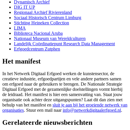
Dynamisch Archief
DIG IT UP
Regionaal Archief Rivierenland
Sociaal Historisch Centrum Limburg
Stichting Heineken Collection
LIMA
Biblioteca Nacional Aruba
Nationaal Museum van Wereldculturen
Landelijk Coördinatiepunt Research Data Management
Erfgoedcentrum Zutphen
Het manifest
In het Netwerk Digitaal Erfgoed werken de kunstensector, de
creatieve industrie, erfgoedpartijen en vele andere partners samen
om erfgoed naar de gebruikers te brengen. De Nationale Strategie
Digitaal Erfgoed met de gezamenlijke doelstellingen vormt hierbij
de leidraad. Het manifest is hier een samenvatting van. Staat jouw
organisatie ook achter deze uitgangspunten? Laat dit dan zien met
behulp van het manifest en
sluit je aan bij het groeiende netwerk van
organisaties
. Stuur een mail naar
info@netwerkdigitaalerfgoed.nl
.
Gerelateerde nieuwsberichten