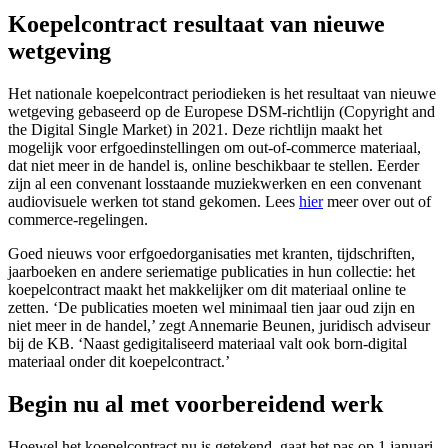
Koepelcontract resultaat van nieuwe
wetgeving
Het nationale koepelcontract periodieken is het resultaat van nieuwe
wetgeving gebaseerd op de Europese DSM-richtlijn (Copyright and
the Digital Single Market) in 2021. Deze richtlijn maakt het
mogelijk voor erfgoedinstellingen om out-of-commerce materiaal,
dat niet meer in de handel is, online beschikbaar te stellen. Eerder
zijn al een convenant losstaande muziekwerken en een convenant
audiovisuele werken tot stand gekomen. Lees
hier
meer over out of
commerce-regelingen.
Goed nieuws voor erfgoedorganisaties met kranten, tijdschriften,
jaarboeken en andere seriematige publicaties in hun collectie: het
koepelcontract maakt het makkelijker om dit materiaal online te
zetten. ‘De publicaties moeten wel minimaal tien jaar oud zijn en
niet meer in de handel,’ zegt Annemarie Beunen, juridisch adviseur
bij de KB. ‘Naast gedigitaliseerd materiaal valt ook born-digital
materiaal onder dit koepelcontract.’
Begin nu al met voorbereidend werk
Hoewel het koepelcontract nu is getekend, gaat het pas op 1 januari