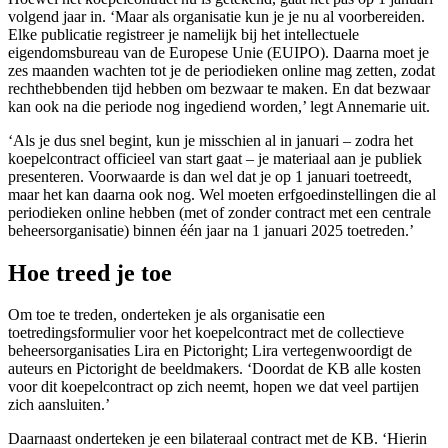
volgend jaar in. ‘Maar als organisatie kun je je nu al voorbereiden.
Elke publicatie registreer je namelijk bij het intellectuele
eigendomsbureau van de Europese Unie (EUIPO). Daarna moet je
zes maanden wachten tot je de periodieken online mag zetten, zodat
rechthebbenden tijd hebben om bezwaar te maken. En dat bezwaar
kan ook na die periode nog ingediend worden,’ legt Annemarie uit.
‘Als je dus snel begint, kun je misschien al in januari – zodra het
koepelcontract officieel van start gaat – je materiaal aan je publiek
presenteren. Voorwaarde is dan wel dat je op 1 januari toetreedt,
maar het kan daarna ook nog. Wel moeten erfgoedinstellingen die al
periodieken online hebben (met of zonder contract met een centrale
beheersorganisatie) binnen één jaar na 1 januari 2025 toetreden.’
Hoe treed je toe
Om toe te treden, onderteken je als organisatie een
toetredingsformulier voor het koepelcontract met de collectieve
beheersorganisaties Lira en Pictoright; Lira vertegenwoordigt de
auteurs en Pictoright de beeldmakers. ‘Doordat de KB alle kosten
voor dit koepelcontract op zich neemt, hopen we dat veel partijen
zich aansluiten.’
Daarnaast onderteken je een bilateraal contract met de KB. ‘Hierin