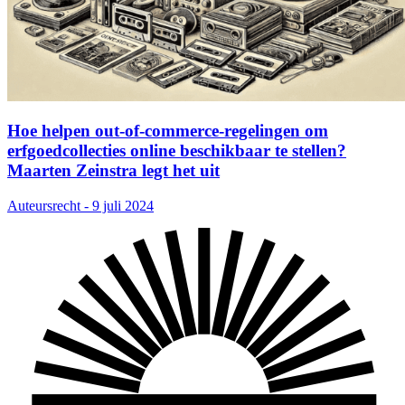
Hoe helpen out-of-commerce-regelingen om
erfgoedcollecties online beschikbaar te stellen?
Maarten Zeinstra legt het uit
Auteursrecht - 9 juli 2024