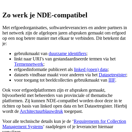
Zo werk je NDE-compatibel
Met erfgoedorganisaties, softwareleveranciers en andere partners in
het netwerk zijn de afgelopen jaren afspraken gemaakt om erfgoed
op een nog betere manier met elkaar te verbinden. Dit betekent dat
je:
gebruikmaakt van
duurzame identifiers
;
linkt naar URI’s van gestandaardiseerde termen via het
Termennetwerk
;
erfgoedinformatie publiceert als
linked (open) data
;
datasets vindbaar maakt voor anderen via het
Datasetregister
;
voor toegang tot beeldcollecties gebruikmaakt van
IIIF
.
Ook voor erfgoedplatformen zijn er afspraken gemaakt,
bijvoorbeeld met beheerders van provinciale of thematische
platformen. Zij kunnen NDE-compatibel worden door deze in te
richten op basis van linked open data en het Datasetregister. Hierbij
wordt de
Architectuurblauwdruk
toegepast.
Voor alle technische details kun je de ‘
Requirements for Collection
Management Systems
‘ raadplegen of je leverancier hiernaar
verwijzen.