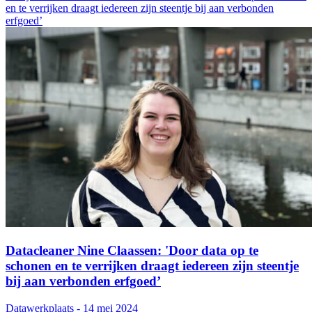
en te verrijken draagt iedereen zijn steentje bij aan verbonden
erfgoed’
Datacleaner Nine Claassen: 'Door data op te
schonen en te verrijken draagt iedereen zijn steentje
bij aan verbonden erfgoed’
Datawerkplaats - 14 mei 2024