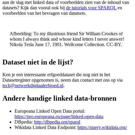
aan de slag met linked data of voorbeelden zien van de inhoud van
datasets? Kijk dan vooral ook bij
de tutorials voor SPARQL
en
voorbeelden van het bevragen van datatsets.
Afbeelding: To my illustrious friend Sir William Crookes of
whom I always think and whose kind letters I never answer!
Nikola Tesla June 17, 1901. Wellcome Collection. CC-BY.
Dataset niet in de lijst?
Ken je een interessante erfgoeddataset die nog niet in het
Datasetregister opgenomen is, neem dan contact met ons op via
tech@netwerkdigitaalerfgoed.nl
.
Andere handige linked data-bronnen
Europeana Linked Open Data portal:
https://pro.europeana.eu/page/linked-open-data
DBpedia:
http://dbpedia.org/sparql
Wikidata Linked Data Endpoint:
https://query.wikidata.org/