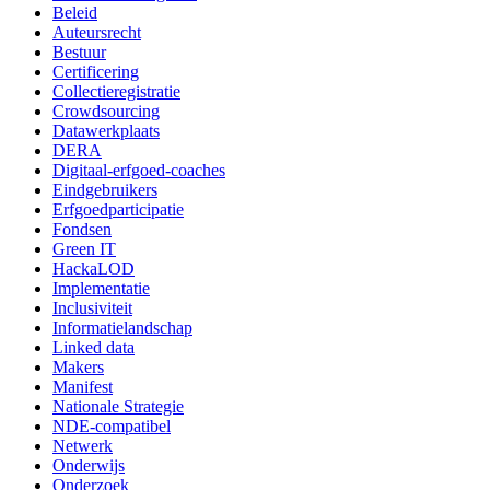
Beleid
Auteursrecht
Bestuur
Certificering
Collectieregistratie
Crowdsourcing
Datawerkplaats
DERA
Digitaal-erfgoed-coaches
Eindgebruikers
Erfgoedparticipatie
Fondsen
Green IT
HackaLOD
Implementatie
Inclusiviteit
Informatielandschap
Linked data
Makers
Manifest
Nationale Strategie
NDE-compatibel
Netwerk
Onderwijs
Onderzoek