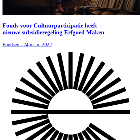
Fonds voor Cultuurparticipatie heeft
nieuwe subsidieregeling Erfgoed Maken
Fondsen - 24 maart 2022