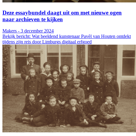
Deze essaybundel daagt uit om met nieuwe ogen
naar archieven te kijken
Makers - 3 december 2024
Bekijk bericht: Wat beeldend kunstenaar Pavèl van Houten ontdekt
tijdens zijn reis door Limburgs digitaal erfgoed