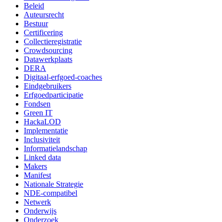
Beleid
Auteursrecht
Bestuur
Certificering
Collectieregistratie
Crowdsourcing
Datawerkplaats
DERA
Digitaal-erfgoed-coaches
Eindgebruikers
Erfgoedparticipatie
Fondsen
Green IT
HackaLOD
Implementatie
Inclusiviteit
Informatielandschap
Linked data
Makers
Manifest
Nationale Strategie
NDE-compatibel
Netwerk
Onderwijs
Onderzoek