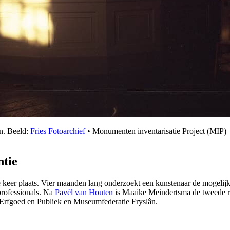
n. Beeld:
Fries Fotoarchief
• Monumenten inventarisatie Project (MIP)
ntie
e keer plaats. Vier maanden lang onderzoekt een kunstenaar de mogelijkh
professionals. Na
Pavèl van Houten
is Maaike Meindertsma de tweede res
 Erfgoed en Publiek en Museumfederatie Fryslân.