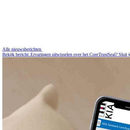
Alle nieuwsberichten
Bekijk bericht: Ervaringen uitwisselen over het CoreTrustSeal? Sluit