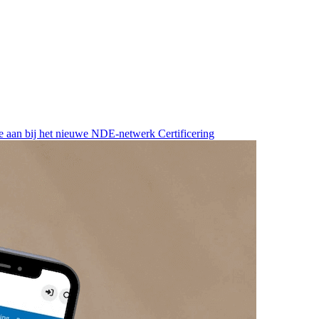
 je aan bij het nieuwe NDE-netwerk Certificering