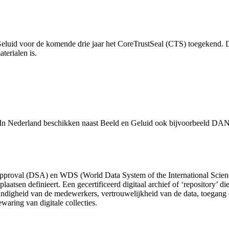
uid voor de komende drie jaar het CoreTrustSeal (CTS) toegekend. Dit 
terialen is.
In Nederland beschikken naast Beeld en Geluid ook bijvoorbeeld DANS
pproval (DSA) en WDS (World Data System of the International Science
atsen definieert. Een gecertificeerd digitaal archief of ‘repository’ d
igheid van de medewerkers, vertrouwelijkheid van de data, toegang en
waring van digitale collecties.