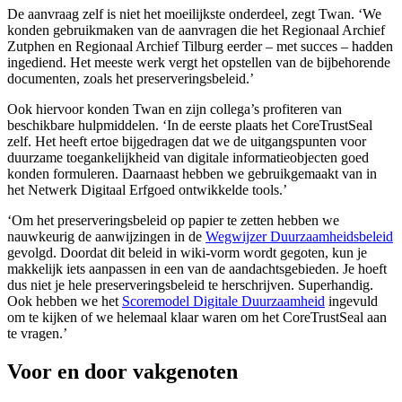
De aanvraag zelf is niet het moeilijkste onderdeel, zegt Twan. ‘We
konden gebruikmaken van de aanvragen die het Regionaal Archief
Zutphen en Regionaal Archief Tilburg eerder – met succes – hadden
ingediend. Het meeste werk vergt het opstellen van de bijbehorende
documenten, zoals het preserveringsbeleid.’
Ook hiervoor konden Twan en zijn collega’s profiteren van
beschikbare hulpmiddelen. ‘In de eerste plaats het CoreTrustSeal
zelf. Het heeft ertoe bijgedragen dat we de uitgangspunten voor
duurzame toegankelijkheid van digitale informatieobjecten goed
konden formuleren. Daarnaast hebben we gebruikgemaakt van in
het Netwerk Digitaal Erfgoed ontwikkelde tools.’
‘Om het preserveringsbeleid op papier te zetten hebben we
nauwkeurig de aanwijzingen in de
Wegwijzer Duurzaamheidsbeleid
gevolgd. Doordat dit beleid in wiki-vorm wordt gegoten, kun je
makkelijk iets aanpassen in een van de aandachtsgebieden. Je hoeft
dus niet je hele preserveringsbeleid te herschrijven. Superhandig.
Ook hebben we het
Scoremodel Digitale Duurzaamheid
ingevuld
om te kijken of we helemaal klaar waren om het CoreTrustSeal aan
te vragen.’
Voor en door vakgenoten