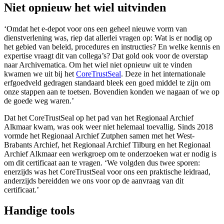
Niet opnieuw het wiel uitvinden
‘Omdat het e-depot voor ons een geheel nieuwe vorm van
dienstverlening was, riep dat allerlei vragen op: Wat is er nodig op
het gebied van beleid, procedures en instructies? En welke kennis en
expertise vraagt dit van collega’s? Dat gold ook voor de overstap
naar Archivematica. Om het wiel niet opnieuw uit te vinden
kwamen we uit bij het
CoreTrustSeal
. Deze in het internationale
erfgoedveld gedragen standaard bleek een goed middel te zijn om
onze stappen aan te toetsen. Bovendien konden we nagaan of we op
de goede weg waren.’
Dat het CoreTrustSeal op het pad van het Regionaal Archief
Alkmaar kwam, was ook weer niet helemaal toevallig. Sinds 2018
vormde het Regionaal Archief Zutphen samen met het West-
Brabants Archief, het Regionaal Archief Tilburg en het Regionaal
Archief Alkmaar een werkgroep om te onderzoeken wat er nodig is
om dit certificaat aan te vragen. ‘We volgden dus twee sporen:
enerzijds was het CoreTrustSeal voor ons een praktische leidraad,
anderzijds bereidden we ons voor op de aanvraag van dit
certificaat.’
Handige tools