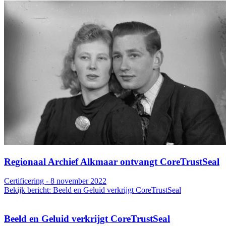
Regionaal Archief Alkmaar ontvangt CoreTrustSeal
Certificering - 8 november 2022
Bekijk bericht: Beeld en Geluid verkrijgt CoreTrustSeal
Beeld en Geluid verkrijgt CoreTrustSeal